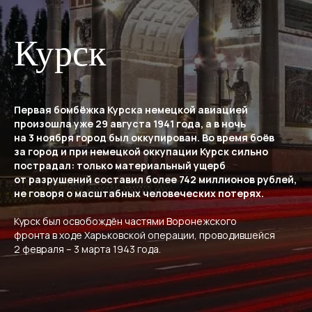
Курск
Первая бомбёжка Курска немецкой авиацией
произошла уже 29 августа 1941 года, а в ночь
на 3 ноября город был оккупирован. Во время боёв
за город и при немецкой оккупации Курск сильно
пострадал: только материальный ущерб
от разрушений составил более 742 миллионов рублей,
не говоря о масштабных человеческих потерях.
Курск был освобождён частями Воронежского
фронта в ходе Харьковской операции, проводившейся
2 февраля – 3 марта 1943 года.