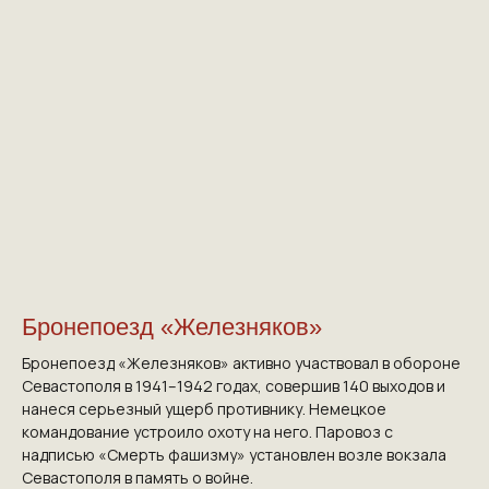
Бронепоезд «Железняков»
Бронепоезд «Железняков» активно участвовал в обороне
Севастополя в 1941–1942 годах, совершив 140 выходов и
нанеся серьезный ущерб противнику. Немецкое
командование устроило охоту на него. Паровоз с
надписью «Смерть фашизму» установлен возле вокзала
Севастополя в память о войне.