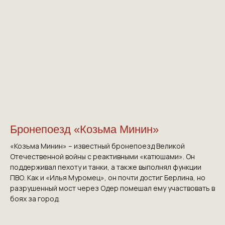
Бронепоезд «Козьма Минин»
«Козьма Минин» – известный бронепоезд Великой
Отечественной войны с реактивными «катюшами». Он
поддерживал пехоту и танки, а также выполнял функции
ПВО. Как и «Илья Муромец», он почти достиг Берлина, но
разрушенный мост через Одер помешал ему участвовать в
боях за город.