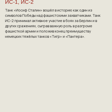
ИС-1, ИС-2
Танк «Иосиф Сталин» вошёл в историю как один из
символов Победы над фашистскими захватчиками. Танк
ИС-2 принимал активное участие в боях за Берлин и в
других сражениях, сыграв важную роль в разгроме
фашисткой армии и положив конец преимуществу
немецких тяжёлых танков «Тигр» и «Пантера».