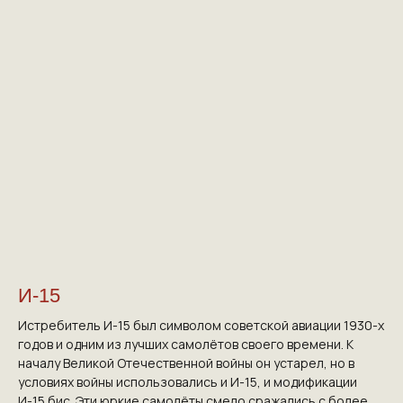
И-15
Истребитель И-15 был символом советской авиации 1930-х
годов и одним из лучших самолётов своего времени. К
началу Великой Отечественной войны он устарел, но в
условиях войны использовались и И-15, и модификации
И-15 бис. Эти юркие самолёты смело сражались с более