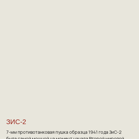
ЗИС-2
7-мм противотанковая пушка образца 1941 года ЗиС-2
была самой мощной на момент начала Второй мировой