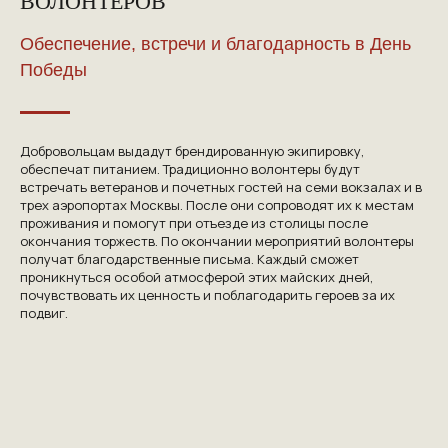
ВОЛОНТЕРОВ
Обеспечение, встречи и благодарность в День
Победы
NGKMOSCOW@YANDEX.RU
Добровольцам выдадут брендированную экипировку,
обеспечат питанием. Традиционно волонтеры будут
+7 (925) 007-33-07
встречать ветеранов и почетных гостей на семи вокзалах и в
трех аэропортах Москвы. После они сопроводят их к местам
проживания и помогут при отъезде из столицы после
окончания торжеств. По окончании мероприятий волонтеры
получат благодарственные письма. Каждый сможет
проникнуться особой атмосферой этих майских дней,
почувствовать их ценность и поблагодарить героев за их
подвиг.