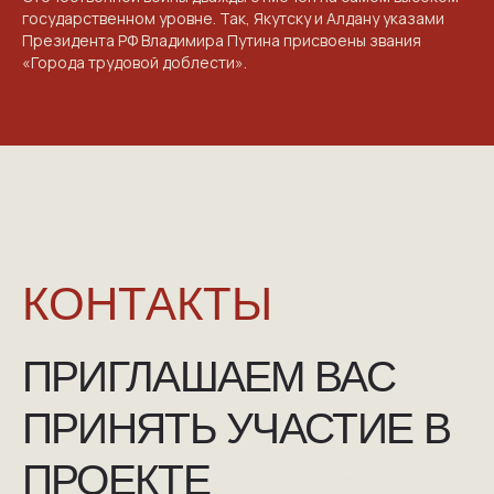
государственном уровне. Так, Якутску и Алдану указами
Президента РФ Владимира Путина присвоены звания
«Города трудовой доблести».
NGKMOSCOW@YANDEX.RU
+7 (925) 007-33-07