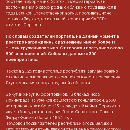
портале информацию (фото-, видеоматериалы) и
воспоминания о своих родных и близких, трудившихся в
годы Великой Отечественной войны, проживавших не
только в Якутске, но и по всей территории ЯАССР», –
отметил Сергеев.
По словам создателей портала, на данный момент в
КОНТАКТЫ
реестре награжденных размещены имена более 11
тысяч тружеников тыла. От горожан поступило около
ПРИГЛАШАЕМ ВАС
900 воспоминаний. Собраны данные о 300
предприятиях.
ПРИНЯТЬ УЧАСТИЕ В
ПРОЕКТЕ
Также в 2025 году в столице республики запланировано
открытие мемориального комплекса в честь присвоения
VICTORYDAY80.RU
Якутску звания города трудовой доблести.
В Якутии живут 16 фронтовиков, 13 блокадников
Ленинграда, 13 узников фашистских концлагерей, 2330
ветеранов тыла и более 13 тысяч детей войны. Первым из
якутян был удостоен звания Героя Советского Союза
Федор Кузьмич Попов в 1944 году.
Трудовой подвиг жителей республики в годы Великой
Отечественной войны дважды отмечен на самом высоком