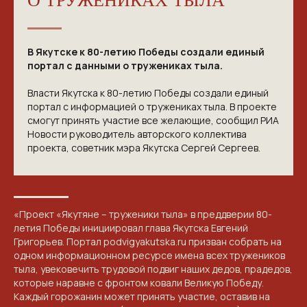
О ТРУЖЕНИКАХ ТЫЛА
В Якутске к 80-летию Победы создали единый
портал с данными о тружениках тыла.
Власти Якутска к 80-летию Победы создали единый
портал с информацией о тружениках тыла. В проекте
смогут принять участие все желающие, сообщил РИА
Новости руководитель авторского коллектива
проекта, советник мэра Якутска Сергей Сергеев.
«Проект «Якутяне – труженики тыла» в преддверии 80-
летия Победы инициировал глава Якутска Евгений
Григорьев. Портал podvigyakutska.ru призван собрать на
одном информационном ресурсе имена всех тружеников
тыла, увековечить трудовой подвиг наших дедов, прадедов,
которые наравне с фронтом ковали Великую Победу.
Каждый горожанин может принять участие, оставив на