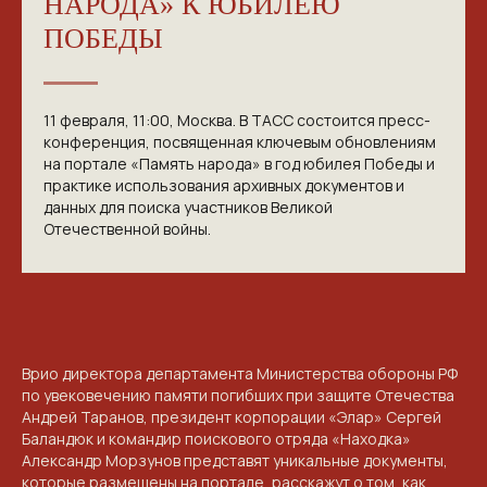
НАРОДА» К ЮБИЛЕЮ
ПОБЕДЫ
11 февраля, 11:00, Москва. В ТАСС состоится пресс-
конференция, посвященная ключевым обновлениям
на портале «Память народа» в год юбилея Победы и
практике использования архивных документов и
данных для поиска участников Великой
Отечественной войны.
Врио директора департамента Министерства обороны РФ
КОНТАКТЫ
по увековечению памяти погибших при защите Отечества
Андрей Таранов, президент корпорации «Элар» Сергей
Баландюк и командир поискового отряда «Находка»
ПРИГЛАШАЕМ ВАС
Александр Морзунов представят уникальные документы,
ПРИНЯТЬ УЧАСТИЕ В
которые размещены на портале, расскажут о том, как