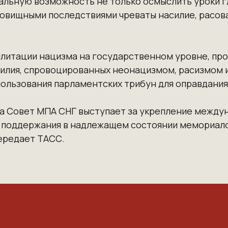
льную возможность не только осмыслить уроки г
чудовищными последствиями чреваты насилие, расов
литации нацизма на государственном уровне, про
силия, спровоцированных неонацизмом, расизмом и
пользования парламентских трибун для оправдания
а Совет МПА СНГ выступает за укрепление между
 поддержания в надлежащем состоянии мемориалов
передает
ТАСС
.