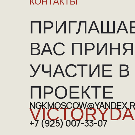
КОНТАКТЫ
ПРИГЛАША
ВАС ПРИНЯ
УЧАСТИЕ В
ПРОЕКТЕ
NGKMOSCOW@YANDEX.
VICTORYDA
+7 (925) 007-33-07