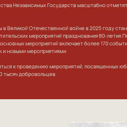
ества Независимых Государств
масштабно отметят
ы в Великой Отечественной войне в 2025 году
ста
ительских мероприятий празднования 80-летия П
н основных мероприятий
включает более 170 событ
ак и новыми мероприятиями.
иться
к проведению мероприятий, посвященных юб
0 тысяч добровольцев
.