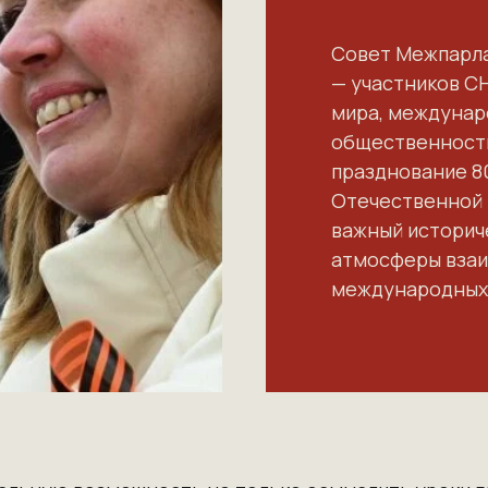
Совет Межпарла
— участников С
мира, междунар
общественности
празднование 8
Отечественной 
важный историч
атмосферы взаи
международных