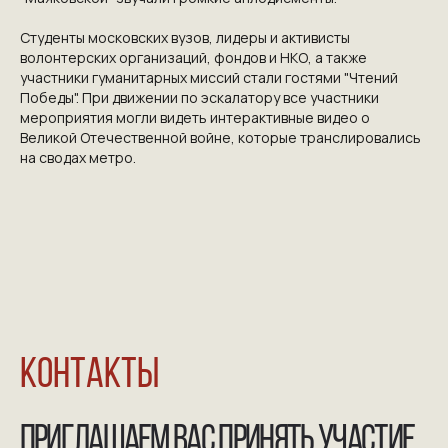
КОНТАКТЫ
Студенты московских вузов, лидеры и активисты
ПРИГЛАШАЕМ ВАС ПРИНЯТЬ УЧАСТИЕ
волонтерских организаций, фондов и НКО, а также
участники гуманитарных миссий стали гостями "Чтений
В ПРОЕКТЕ
VICTORYDAY80.RU
Победы". При движении по эскалатору все участники
мероприятия могли видеть интерактивные видео о
Великой Отечественной войне, которые транслировались
на сводах метро.