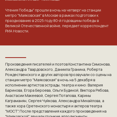
Чтения Победы" прошли в ночь на четверг на станции
метро "Маяковская" в Москве в рамках подготовки к
празднованию в 2025 году 80-й годовщины победы в
Великой Отечественной войне, передает корреспондент
РИА Новости.
Произведения писателей и поэтов Константина Симонова,
Александра Твардовского, Даниила Гранина, Роберта
Рождественского и других авторов прозвучали со сцены на
станции метро "Маяковская" в ночь на 5 декабря в
исполнении артистов эстрады, театра и кино: Валерия
Баринова, Егора Бероева, Ольги Будиной, Виктора Рябова,
Анастасии Макеевой, Сергея Потапова, Карины
Каграманян, Сергея Чуйкова, Александра Михайлова, а
также хора Сретенского монастыря и актеров театра
"МОСТ". После представления каждого произведения на
"Маяковской" звучали громкие аплодисменты.