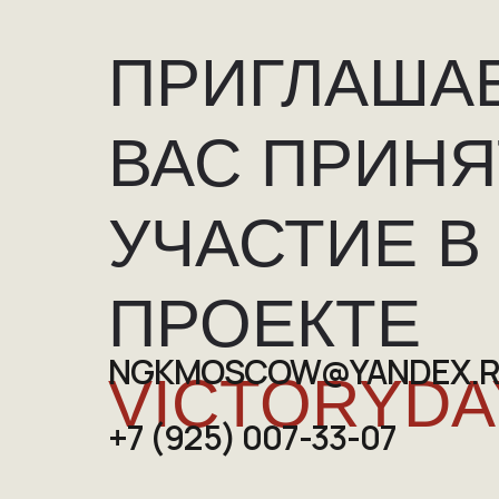
ПРИГЛАША
ВАС ПРИНЯ
УЧАСТИЕ В
ПРОЕКТЕ
NGKMOSCOW@YANDEX.
VICTORYDA
+7 (925) 007-33-07