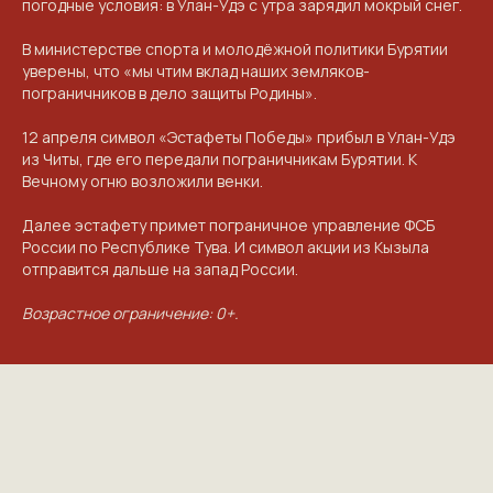
ПРИГЛАШАЕМ ВАС
погодные условия: в Улан-Удэ с утра зарядил мокрый снег.
ПРИНЯТЬ УЧАСТИЕ В
В министерстве спорта и молодёжной политики Бурятии
ПРОЕКТЕ
уверены, что «мы чтим вклад наших земляков-
пограничников в дело защиты Родины».
VICTORYDAY80.RU
12 апреля символ «Эстафеты Победы» прибыл в Улан-Удэ
из Читы, где его передали пограничникам Бурятии. К
Вечному огню возложили венки.
Далее эстафету примет пограничное управление ФСБ
России по Республике Тува. И символ акции из Кызыла
отправится дальше на запад России.
Возрастное ограничение: 0+.