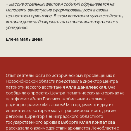
– массив отдельных фактов и событий обрушивается на
молодежь, зачастую не сформировавшуюся в своем
ценностном ориентире. В этом испытании нужна стойкость,
КОНТАКТЫ
которая должна базироваться на принципах внутреннего
убеждения.
ПРИГЛАШАЕМ ВАС
Елена Малышева
ПРИНЯТЬ УЧАСТИЕ В
ПРОЕКТЕ
VICTORYDAY80.RU
Опыт деятельности по историческому просвещению в
Новосибирской области представила директор Центра
патриотического воспитания
Алла Данилевская
. Она
сообщила о проектах Центра: тематических викторинах на
платформе «Знаю Россию», мобильных выставках,
радиопрограмме «Мы знаем! Мы гордимся!» и других
инициативах, которые могут транслироваться в другие
регионы. Директор Ленинградского областного
государственного архива в Выборге
Юлия Крипатова
рассказала о взаимодействии архивистов Ленобласти с