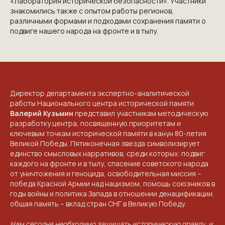
«Лаборатория исторической безопасности». Участники
знакомились также с опытом работы регионов,
различными формами и подходами сохранения памяти о
подвиге нашего народа на фронте и в тылу.
Директор департамента экспертно-аналитической
работы Национального центра исторической памяти
Валерий Кузьмин
представил участникам методическую
разработку центра, посвященную приоритетам и
ключевым точкам исторической памяти в канун 80-летия
Великой Победы. Пятиконечная звезда символизирует
единство смысловых нарративов, среди которых: подвиг
каждого на фронте и в тылу, спасение советского народа
от уничтожения и геноцида, освободительная миссия –
победа Красной Армии над нацизмом, помощь союзников в
годы войны и политика Запада в отношении денацификации,
общая память – вклад стран СНГ в Великую Победу.
Нам сегодня необходимо защищать историческую правду, и