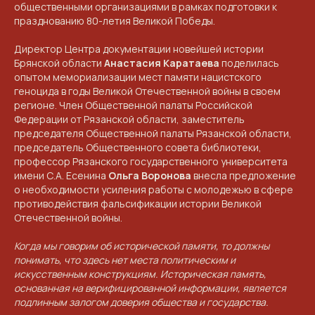
общественными организациями в рамках подготовки к
празднованию 80-летия Великой Победы.
Директор Центра документации новейшей истории
Брянской области
Анастасия Каратаева
поделилась
опытом мемориализации мест памяти нацистского
NGKMOSCOW@YANDEX.RU
геноцида в годы Великой Отечественной войны в своем
+7 (925) 007-33-07
регионе. Член Общественной палаты Российской
Федерации от Рязанской области, заместитель
председателя Общественной палаты Рязанской области,
председатель Общественного совета библиотеки,
профессор Рязанского государственного университета
имени С.А. Есенина
Ольга Воронова
внесла предложение
о необходимости усиления работы с молодежью в сфере
противодействия фальсификации истории Великой
Отечественной войны.
Когда мы говорим об исторической памяти, то должны
понимать, что здесь нет места политическим и
искусственным конструкциям. Историческая память,
основанная на верифицированной информации, является
подлинным залогом доверия общества и государства.