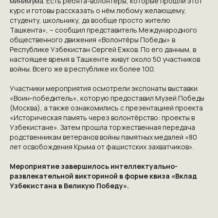
минимума. Есть ребята-волонтёры, которые прошли этот
курс и готовы рассказать о нём любому желающему,
студенту, школьнику, да вообще просто жителю
Ташкента», – сообщил представитель Международного
общественного движения «Волонтёры Победы» в
Республике Узбекистан Сергей Ежков. По его данным, в
настоящее время в Ташкенте живут около 50 участников
войны. Всего же в республике их более 100.
КОНТАКТЫ
Участники мероприятия осмотрели экспонаты выставки
ПРИГЛАШАЕМ ВАС
«Воин-победитель», которую предоставил Музей Победы
(Москва), а также ознакомились с презентацией проекта
ПРИНЯТЬ УЧАСТИЕ В
«Историческая память через волонтёрство: проекты в
Узбекистане». Затем прошла торжественная передача
ПРОЕКТЕ
родственникам ветеранов войны памятных медалей «80
VICTORYDAY80.RU
лет освобождения Крыма от фашистских захватчиков».
Мероприятие завершилось интеллектуально-
развлекательной викториной в форме квиза «Вклад
Узбекистана в Великую Победу».