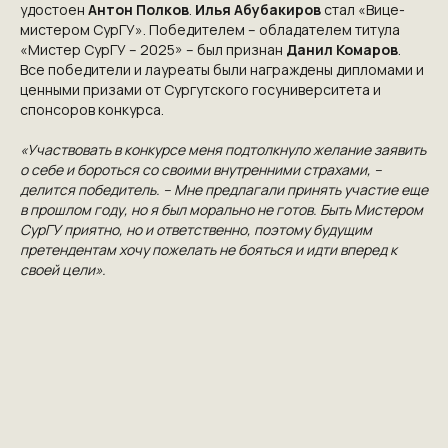
удостоен
Антон Полков
.
Илья Абубакиров
стал «Вице-
мистером СурГУ». Победителем – обладателем титула
«Мистер СурГУ – 2025» – был признан
Данил Комаров
.
Все победители и лауреаты были награждены дипломами и
ценными призами от Сургутского госуниверситета и
спонсоров конкурса.
«Участвовать в конкурсе меня подтолкнуло желание заявить
о себе и бороться со своими внутренними страхами, –
делится победитель. – Мне предлагали принять участие еще
NGKMOSCOW@YANDEX.RU
в прошлом году, но я был морально не готов. Быть Мистером
СурГУ приятно, но и ответственно, поэтому будущим
+7 (925) 007-33-07
претендентам хочу пожелать не бояться и идти вперед к
своей цели».