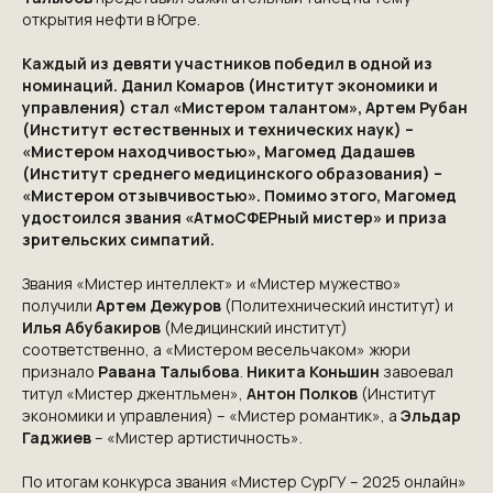
открытия нефти в Югре.
Каждый из девяти участников победил в одной из
номинаций. Данил Комаров (Институт экономики и
управления) стал «Мистером талантом», Артем Рубан
(Институт естественных и технических наук) –
«Мистером находчивостью», Магомед Дадашев
КОНТАКТЫ
(Институт среднего медицинского образования) –
«Мистером отзывчивостью». Помимо этого, Магомед
удостоился звания «АтмоСФЕРный мистер» и приза
ПРИГЛАШАЕМ ВАС
зрительских симпатий.
ПРИНЯТЬ УЧАСТИЕ В
Звания «Мистер интеллект» и «Мистер мужество»
ПРОЕКТЕ
получили
Артем Дежуров
(Политехнический институт) и
Илья Абубакиров
(Медицинский институт)
VICTORYDAY80.RU
соответственно, а «Мистером весельчаком» жюри
признало
Равана Талыбова
.
Никита Коньшин
завоевал
титул «Мистер джентльмен»,
Антон Полков
(Институт
экономики и управления) – «Мистер романтик», а
Эльдар
Гаджиев
– «Мистер артистичность».
По итогам конкурса звания «Мистер СурГУ – 2025 онлайн»