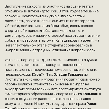
Выступление каждого из участников на сцене театра
открылось визитной карточкой. В этом году ее тема – «Я
горжусь»: конкурсантам нужно было показать и
рассказать, за что в России они испытывают гордость.
Общей идеей патриотизма были объединены военно-
спортивный и прикладной этапы: молодые люди
демонстрировали навыки строевой подготовки и умение
собрать и разобрать автомат Калашникова на время. На
интеллектуальном этапе студенты соревновались в
импровизации и остроумии, отвечая на вопросы жюри.
«Кто они, первопроходцы Югры?» – именно так звучала
тема творческого этапа конкурса. показывали
подготовленные творческие номера по теме «Кто они,
первопроходцы Югры?». Так,
Эльдар Гаджиев
из
Института экономики и управления посвятил свой номер
героям Великой Отечественной войны и сыграл на
аккордеоне песни военных лет, претендент от Института
гуманитарного образования и спорта
Никита Коньшин
в
своем выступлении рассказал о становлении нашего
округа, а студент Института государства и права
Раван
Талыбов
представил зажигательный танец на тему