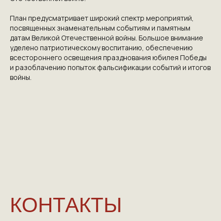
План предусматривает широкий спектр мероприятий,
посвященных знаменательным событиям и памятным
датам Великой Отечественной войны. Большое внимание
уделено патриотическому воспитанию, обеспечению
всестороннего освещения празднования юбилея Победы
и разоблачению попыток фальсификации событий и итогов
NGKMOSCOW@YANDEX.RU
войны.
+7 (925) 007-33-07