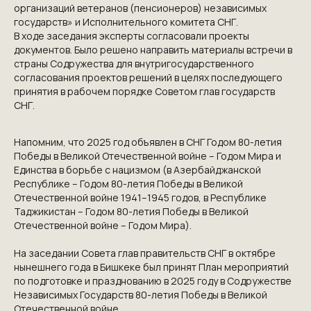
организаций ветеранов (пенсионеров) независимых
государств» и Исполнительного комитета СНГ.
В ходе заседания эксперты согласовали проекты
документов. Было решено направить материалы встречи в
страны Содружества для внутригосударственного
КОНТАКТЫ
согласования проектов решений в целях последующего
принятия в рабочем порядке Советом глав государств
ПРИГЛАШАЕМ ВАС
СНГ.
ПРИНЯТЬ УЧАСТИЕ В
Напомним, что 2025 год объявлен в СНГ Годом 80-летия
ПРОЕКТЕ
Победы в Великой Отечественной войне – Годом Мира и
Единства в борьбе с нацизмом (в Азербайджанской
VICTORYDAY80.RU
Республике – Годом 80-летия Победы в Великой
Отечественной войне 1941–1945 годов, в Республике
Таджикистан – Годом 80-летия Победы в Великой
Отечественной войне – Годом Мира).
На заседании Совета глав правительств СНГ в октябре
нынешнего года в Бишкеке был принят План мероприятий
по подготовке и празднованию в 2025 году в Содружестве
Независимых Государств 80-летия Победы в Великой
Отечественной войне.