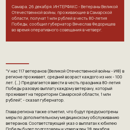
Самара. 26 декабря. ИНТЕРФАКС - Ветераны Великой
Отечественной войны, проживающие в Самарской
области, получат 1 млн рублей в честь 80-летия
Победы, сообщил губернатор Вячеслав Федорищев
во время оперативного совещания в четверг.
КОНТАКТЫ
"У нас 117 ветеранов (Великой Отечественной войны - ИФ) в
ПРИГЛАШАЕМ ВАС
регионе проживает, средний возраст каждого из них - 100
лет. (...) Предлагается ввести в честь праздника 80-летия
ПРИНЯТЬ УЧАСТИЕ В
Победы разовую выплату каждому ветерану, который
проживает на территории Самарской области, 1 млн
ПРОЕКТЕ
рублей", - сказал губернатор.
VICTORYDAY80.RU
Глава региона также отметил, что будут предусмотрены
меры по дополнительному медицинскому обслуживанию
ветеранов. Соответствующий указ о выплатах к юбилею
Победы будет подготовлен и утвержден 28 декабря