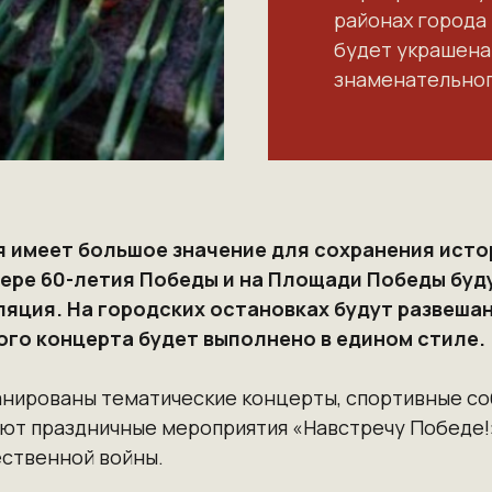
районах города 
будет украшена 
знаменательног
я имеет большое значение для сохранения исто
квере 60-летия Победы и на Площади Победы бу
яция. На городских остановках будут развеша
го концерта будет выполнено в едином стиле.
анированы тематические концерты, спортивные с
зуют праздничные мероприятия «Навстречу Победе
ественной войны.