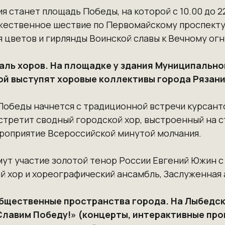
 станет площадь Победы, на которой с 10.00 до 2
жественное шествие по Первомайскому проспекту
 цветов и гирлянды Воинской славы к Вечному огн
ль хоров. На площадке у здания Муниципально
ой выступят хоровые коллективы города Рязани
Победы начнется с традиционной встречи курсант
стретит сводный городской хор, выстроенный на 
роприятие Всероссийской минутой молчания.
ут участие золотой тенор России Евгений Южин с
й хор и хореографический ансамбль, Заслуженная 
общественные пространства города. На Лыбедс
лавим Победу!» (концерты, интерактивные про