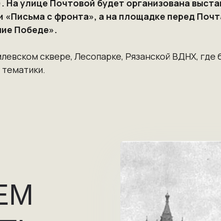
 На улице Почтовой будет организована выстав
 «Письма с фронта», а на площадке перед Поч
ие Победе».
левском сквере, Лесопарке, Рязанской ВДНХ, где 
 тематики.
ЕМ