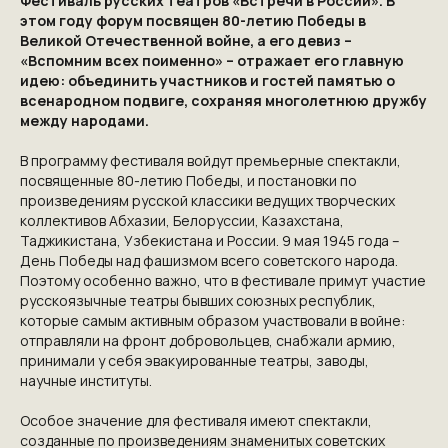
Фестиваль русских театров «Встречи в России». В
этом году форум посвящен 80-летию Победы в
Великой Отечественной войне, а его девиз –
«Вспомним всех поименно» – отражает его главную
идею: объединить участников и гостей памятью о
всенародном подвиге, сохраняя многолетнюю дружбу
между народами.
В программу фестиваля войдут премьерные спектакли,
посвященные 80-летию Победы, и постановки по
произведениям русской классики ведущих творческих
коллективов Абхазии, Белоруссии, Казахстана,
Таджикистана, Узбекистана и России. 9 мая 1945 года –
День Победы над фашизмом всего советского народа.
Поэтому особенно важно, что в фестивале примут участие
русскоязычные театры бывших союзных республик,
которые самым активным образом участвовали в войне:
отправляли на фронт добровольцев, снабжали армию,
принимали у себя эвакуированные театры, заводы,
научные институты.
Особое значение для фестиваля имеют спектакли,
созданные по произведениям знаменитых советских