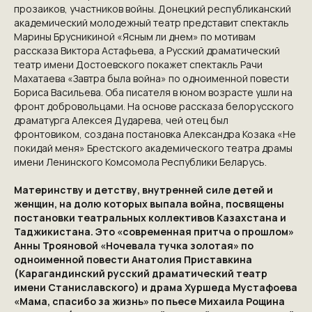
прозаиков, участников войны. Донецкий республиканский
академический молодежный театр представит спектакль
Марины Брусникиной «Ясным ли днем» по мотивам
рассказа Виктора Астафьева, а Русский драматический
театр имени Достоевского покажет спектакль Рачи
Махатаева «Завтра была война» по одноименной повести
Бориса Васильева. Оба писателя в юном возрасте ушли на
фронт добровольцами. На основе рассказа белорусского
драматурга Алексея Дударева, чей отец был
фронтовиком, создана постановка Александра Козака «Не
покидай меня» Брестского академического театра драмы
имени Ленинского Комсомола Республики Беларусь.
Материнству и детству, внутренней силе детей и
женщин, на долю которых выпала война, посвящены
постановки театральных коллективов Казахстана и
Таджикистана. Это «современная притча о прошлом»
Анны Трояновой «Ночевала тучка золотая» по
одноименной повести Анатолия Приставкина
(Карагандинский русский драматический театр
имени Станиславского) и драма Хуршеда Мустафоева
«Мама, спасибо за жизнь» по пьесе Михаила Рощина