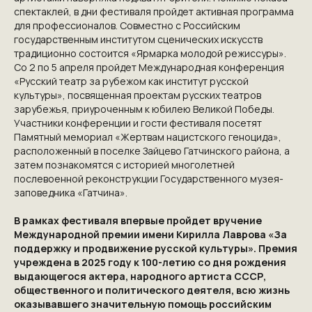
спектаклей, в дни фестиваля пройдет активная программа
ПРОЕКТЕ
для профессионалов. Совместно с Российским
VICTORYDAY80.RU
государственным институтом сценических искусств
традиционно состоится «Ярмарка молодой режиссуры».
Со 2 по 5 апреля пройдет Международная конференция
«Русский театр за рубежом как институт русской
культуры», посвященная проектам русских театров
зарубежья, приуроченным к юбилею Великой Победы.
Участники конференции и гости фестиваля посетят
Памятный мемориал «Жертвам нацистского геноцида»,
расположенный в поселке Зайцево Гатчинского района, а
затем познакомятся с историей многолетней
послевоенной реконструкции Государственного музея-
заповедника «Гатчина».
В рамках фестиваля впервые пройдет вручение
Международной премии имени Кирилла Лаврова «За
поддержку и продвижение русской культуры». Премия
учреждена в 2025 году к 100-летию со дня рождения
выдающегося актера, народного артиста СССР,
NGKMOSCOW@YANDEX.RU
общественного и политического деятеля, всю жизнь
оказывавшего значительную помощь российским
+7 (925) 007-33-07