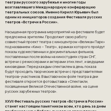
театрам русского зарубежья и многие годы
возглавлявшего Международную конфедерацию
театральных союзов. Именно Кирилл Юрьевич был
одним из инициаторов создания Фестиваля русских
театров «Встречи в России».
Насыщенная программа мероприятий на фестивале будет
предложена зрителям. Продолжит свою работу
совместный проект театра с киноцентром «Великан Парк»
под названием «Кино – Театр», в рамках которого пройдут
показы художественных и документальных фильмов,
поставленных после войны на киностудиях стран СНГ,
встречи с режиссерами и актерами этих лент, и ведущими
киноведами. Перед каждым спектаклем в день показа
будут проходить творческие встречи с представителями
театров–участников. В выставочном фойе театра в дни
фестиваля откроется фотовыставка «Спектакли,
посвященные Великой Отечественной войне, на сцене
русских зарубежных театров».
XXVII Фестиваль русских театров «Встречи в России»
cтанет настоящим памятником всем, кто день за днем