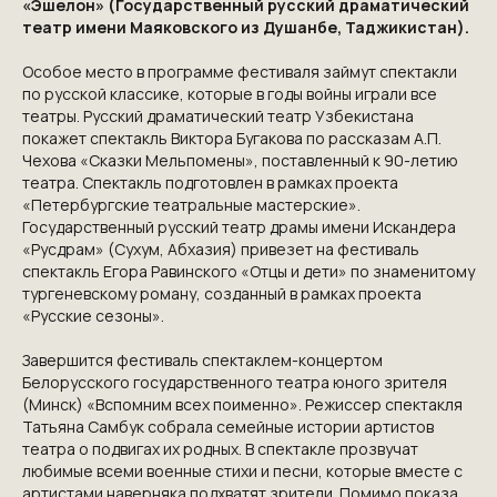
«Эшелон» (Государственный русский драматический
театр имени Маяковского из Душанбе, Таджикистан).
Особое место в программе фестиваля займут спектакли
по русской классике, которые в годы войны играли все
театры. Русский драматический театр Узбекистана
покажет спектакль Виктора Бугакова по рассказам А.П.
Чехова «Сказки Мельпомены», поставленный к 90-летию
театра. Спектакль подготовлен в рамках проекта
«Петербургские театральные мастерские».
Государственный русский театр драмы имени Искандера
«Русдрам» (Сухум, Абхазия) привезет на фестиваль
спектакль Егора Равинского «Отцы и дети» по знаменитому
тургеневскому роману, созданный в рамках проекта
«Русские сезоны».
Завершится фестиваль спектаклем-концертом
Белорусского государственного театра юного зрителя
КОНТАКТЫ
(Минск) «Вспомним всех поименно». Режиссер спектакля
Татьяна Самбук собрала семейные истории артистов
ПРИГЛАШАЕМ ВАС
театра о подвигах их родных. В спектакле прозвучат
любимые всеми военные стихи и песни, которые вместе с
ПРИНЯТЬ УЧАСТИЕ В
артистами наверняка подхватят зрители. Помимо показа