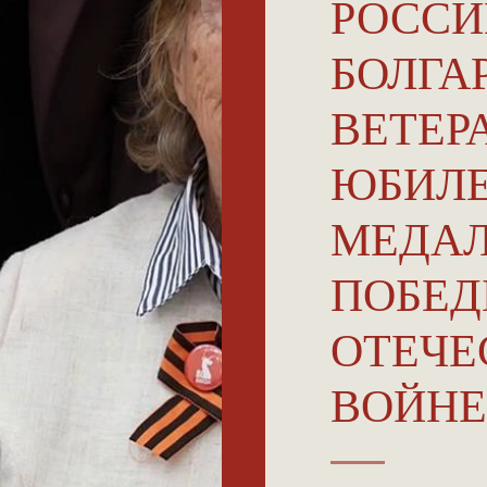
РОССИ
БОЛГА
ВЕТЕР
ЮБИЛ
МЕДАЛ
ПОБЕД
ОТЕЧЕ
ВОЙНЕ 