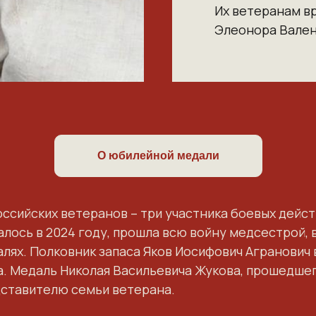
Их ветеранам в
Элеонора Вале
О юбилейной медали
ссийских ветеранов – три участника боевых дейст
ось в 2024 году, прошла всю войну медсестрой, в
лях. Полковник запаса Яков Иосифович Агранович в
а. Медаль Николая Васильевича Жукова, прошедше
дставителю семьи ветерана.