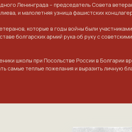
дного Ленинграда – председатель Совета ветеран
Илиева, и малолетняя узница фашистских концлаге
етеранов, которые в годы войны были участниками
оставе болгарских армий рука об руку с советским
еники школы при Посольстве России в Болгарии в
ть самые теплые пожелания и выразить личную бла