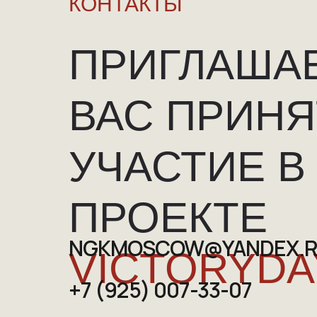
КОНТАКТЫ
ПРИГЛАША
ВАС ПРИНЯ
УЧАСТИЕ В
ПРОЕКТЕ
NGKMOSCOW@YANDEX.
VICTORYDA
+7 (925) 007-33-07