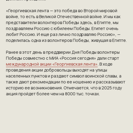
ПРИГЛАШАЕМ ВАС
«Георгиевская лента — это победа во Второй мировой
ПРИНЯТЬ УЧАСТИЕ В
войне, то есть в Великой Отечественной войне. И мы как
представители волонтеров Победы здесь, в Египте, мы
ПРОЕКТЕ
поздравляем Россию с юбилеем Победы. Египет очень
любит Россию. И еще раз лично поздравляю Россию», —
VICTORYDAY80.RU
поделилась одна из волонтеров Победы, живущая в Египте.
Ранее в этот день в преддверии Дня Победы волонтеры
Победы совместно с МИА «Россия сегодня» дали старт
международной акции «Георгиевская лента»
. В ходе
проведения акции добровольцы выходят на улицы
населенных пунктов и раздают символ воинской славы, а
также дают рекомендации по ее ношению и рассказывают
историю ее возникновения. Отмечается, что в 2025 году
акция пройдет более чем на 8000 тыс. точках.