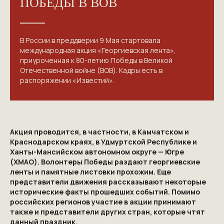
ПОБЕДЫ В ВОВ
В России в преддверии 9 Мая стартовала
международная акция «Георгиевская лента»,
приуроченная к 80-летию Победы в Великой
Отечественной войне (ВОВ). Кадры есть в
распоряжении «Известий».
Акция проводится, в частности, в Камчатском и
Краснодарском краях, в Удмуртской Республике и
Ханты-Мансийском автономном округе — Югре
(ХМАО). Волонтеры Победы раздают георгиевские
ленты и памятные листовки прохожим. Еще
представители движения рассказывают некоторые
исторические факты прошедших событий. Помимо
российских регионов участие в акции принимают
КОНТАКТЫ
также и представители других стран, которые чтят
данный праздник.