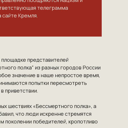
правленно поощряются нацизм и
ответствующая телеграмма
 сайте Кремля.
ей площадке представителей
тного полка” из разных городов России
обое значение в наше непростое время,
ринимаются попытки пересмотреть
 в приветствии.
ных шествиях «Бессмертного полка», а
бавил, что люди искренне стремятся
ом поколении победителей, кропотливо