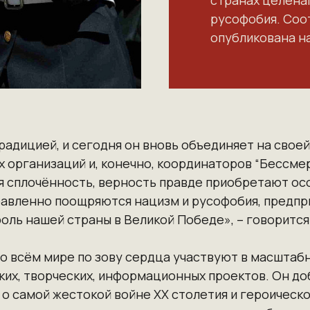
странах целена
русофобия. Со
опубликована на
радицией, и сегодня он вновь объединяет на сво
 организаций и, конечно, координаторов “Бессмер
ая сплочённость, верность правде приобретают ос
правленно поощряются нацизм и русофобия, предп
роль нашей страны в Великой Победе», – говорится
во всём мире по зову сердца участвуют в масштаб
ких, творческих, информационных проектов. Он до
 о самой жестокой войне XX столетия и героическ