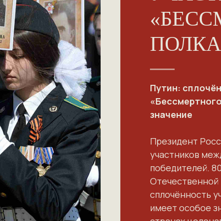
«БЕСС
ПОЛКА
Путин: сплочё
«Бессмертного
значение
Президент Росс
участников меж
победителей. 80
Отечественной 
сплочённость у
имеет особое зн