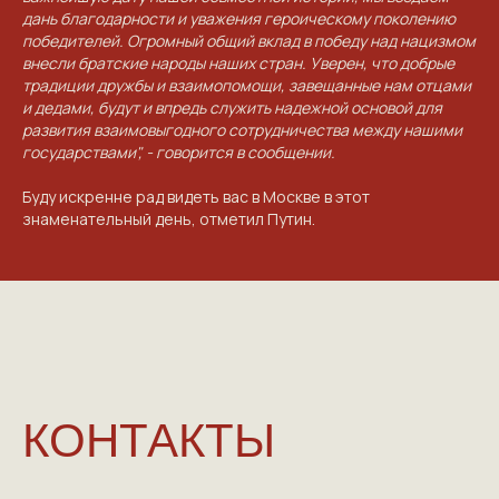
ПРОЕКТЕ
дань благодарности и уважения героическому поколению
победителей. Огромный общий вклад в победу над нацизмом
VICTORYDAY80.RU
внесли братские народы наших стран. Уверен, что добрые
традиции дружбы и взаимопомощи, завещанные нам отцами
и дедами, будут и впредь служить надежной основой для
развития взаимовыгодного сотрудничества между нашими
государствами", - говорится в сообщении.
Буду искренне рад видеть вас в Москве в этот
знаменательный день, отметил Путин.
NGKMOSCOW@YANDEX.RU
+7 (925) 007-33-07