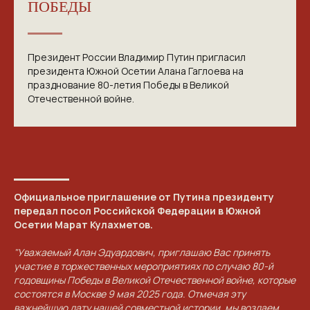
ПОБЕДЫ
Президент России Владимир Путин пригласил
президента Южной Осетии Алана Гаглоева на
празднование 80-летия Победы в Великой
Отечественной войне.
Официальное приглашение от Путина президенту
передал посол Российской Федерации в Южной
Осетии Марат Кулахметов.
КОНТАКТЫ
"Уважаемый Алан Эдуардович, приглашаю Вас принять
участие в торжественных мероприятиях по случаю 80-й
ПРИГЛАШАЕМ ВАС
годовщины Победы в Великой Отечественной войне, которые
ПРИНЯТЬ УЧАСТИЕ В
состоятся в Москве 9 мая 2025 года. Отмечая эту
важнейшую дату нашей совместной истории, мы воздаем