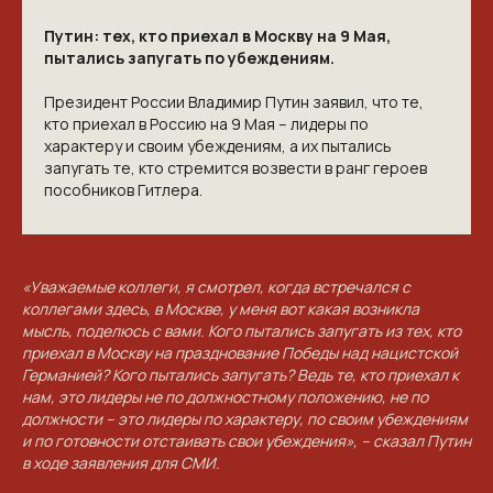
Путин: тех, кто приехал в Москву на 9 Мая,
пытались запугать по убеждениям.
Президент России Владимир Путин заявил, что те,
кто приехал в Россию на 9 Мая – лидеры по
характеру и своим убеждениям, а их пытались
запугать те, кто стремится возвести в ранг героев
пособников Гитлера.
КОНТАКТЫ
«Уважаемые коллеги, я смотрел, когда встречался с
ПРИГЛАШАЕМ ВАС
коллегами здесь, в Москве, у меня вот какая возникла
ПРИНЯТЬ УЧАСТИЕ В
мысль, поделюсь с вами. Кого пытались запугать из тех, кто
приехал в Москву на празднование Победы над нацистской
ПРОЕКТЕ
Германией? Кого пытались запугать? Ведь те, кто приехал к
нам, это лидеры не по должностному положению, не по
VICTORYDAY80.RU
должности – это лидеры по характеру, по своим убеждениям
и по готовности отстаивать свои убеждения», – сказал Путин
в ходе заявления для СМИ.