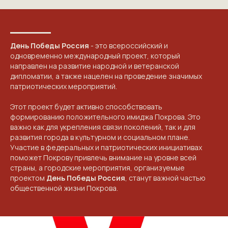
День Победы Россия
- это всероссийский и
одновременно международный проект, который
направлен на развитие народной и ветеранской
NGKMOSCOW@YANDEX.RU
дипломатии, а также нацелен на проведение значимых
+7 (925) 007-33-07
патриотических мероприятий.
Этот проект будет активно способствовать
формированию положительного имиджа Покрова. Это
важно как для укрепления связи поколений, так и для
развития города в культурном и социальном плане.
Участие в федеральных и патриотических инициативах
поможет Покрову привлечь внимание на уровне всей
страны, а городские мероприятия, организуемые
проектом
День Победы Россия
, станут важной частью
общественной жизни Покрова.