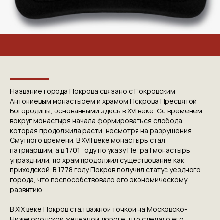
Название города Покрова связано с Покровским
Антониевым монастырем и храмом Покрова Пресвятой
Богородицы, основанными здесь в XVI веке. Со временем
вокруг монастыря начала формироваться слобода,
которая продолжила расти, несмотря на разрушения
Смутного времени. В XVII веке монастырь стал
патриаршим, а в 1701 году по указу Петра I монастырь
упразднили, но храм продолжил существование как
приходской. В 1778 году Покров получил статус уездного
города, что поспособствовало его экономическому
развитию.
В XIX веке Покров стал важной точкой на Московско-
Нижегородской железной дороге, что сделало его