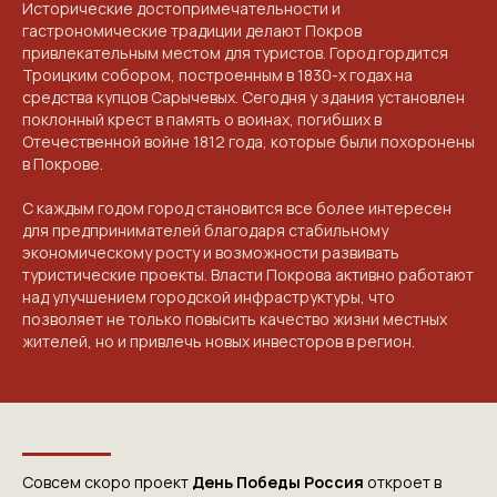
Исторические достопримечательности и
гастрономические традиции делают Покров
привлекательным местом для туристов. Город гордится
Троицким собором, построенным в 1830-х годах на
средства купцов Сарычевых. Сегодня у здания установлен
поклонный крест в память о воинах, погибших в
Отечественной войне 1812 года, которые были похоронены
в Покрове.
С каждым годом город становится все более интересен
для предпринимателей благодаря стабильному
экономическому росту и возможности развивать
туристические проекты. Власти Покрова активно работают
над улучшением городской инфраструктуры, что
позволяет не только повысить качество жизни местных
жителей, но и привлечь новых инвесторов в регион.
Совсем скоро проект
День Победы Россия
откроет в