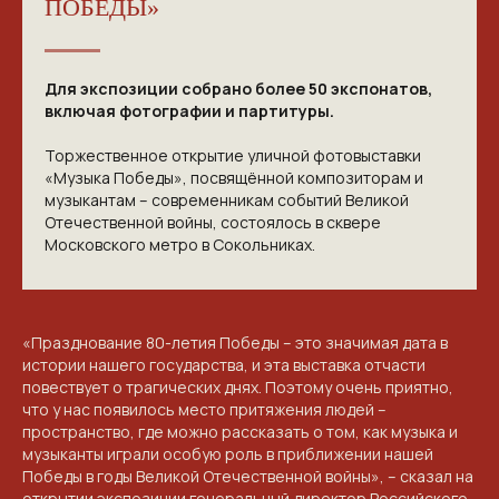
ПОБЕДЫ»
Для экспозиции собрано более 50 экспонатов,
включая фотографии и партитуры.
Торжественное открытие уличной фотовыставки
«Музыка Победы», посвящённой композиторам и
музыкантам – современникам событий Великой
Отечественной войны, состоялось в сквере
Московского метро в Сокольниках.
«Празднование 80-летия Победы – это значимая дата в
истории нашего государства, и эта выставка отчасти
КОНТАКТЫ
повествует о трагических днях. Поэтому очень приятно,
что у нас появилось место притяжения людей –
ПРИГЛАШАЕМ ВАС
пространство, где можно рассказать о том, как музыка и
музыканты играли особую роль в приближении нашей
ПРИНЯТЬ УЧАСТИЕ В
Победы в годы Великой Отечественной войны», – сказал на
открытии экспозиции генеральный директор Российского