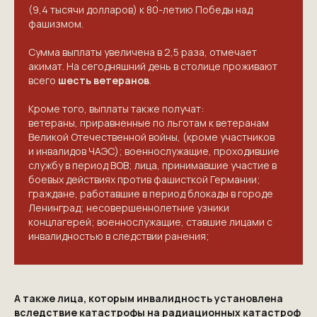
(9,4 тысячи долларов) к 80-летию Победы над
фашизмом.
Сумма выплаты увеличена в 2,5 раза, отмечает
акимат. На сегодняшний день в столице проживают
всего
шесть ветеранов
.
Кроме того, выплаты также получат:
ветераны, приравненные по льготам к ветеранам
Великой Отечественной войны, (кроме участников
и инвалидов ЧАЭС); военнослужащие, проходившие
службу в период ВОВ; лица, принимавшие участие в
боевых действиях против фашисткой Германии;
граждане, работавшие в период блокады в городе
Ленинград; несовершеннолетние узники
концлагерей; военнослужащие, ставшие лицами с
инвалидностью в следствии ранения;
А также лица, которым инвалидность установлена
вследствие катастрофы на радиационных катастроф