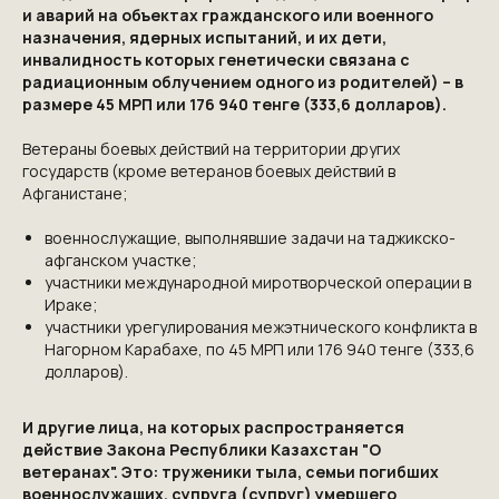
и аварий на объектах гражданского или военного
назначения, ядерных испытаний, и их дети,
инвалидность которых генетически связана с
радиационным облучением одного из родителей) – в
размере 45 МРП или 176 940 тенге (333,6 долларов).
КОНТАКТЫ
Ветераны боевых действий на территории других
ПРИГЛАШАЕМ ВАС ПРИНЯТЬ УЧАСТИЕ
государств (кроме ветеранов боевых действий в
Афганистане;
В ПРОЕКТЕ
VICTORYDAY80.RU
военнослужащие, выполнявшие задачи на таджикско-
афганском участке;
участники международной миротворческой операции в
Ираке;
участники урегулирования межэтнического конфликта в
Нагорном Карабахе, по 45 МРП или 176 940 тенге (333,6
долларов).
И другие лица, на которых распространяется
действие Закона Республики Казахстан "О
ветеранах". Это: труженики тыла, семьи погибших
военнослужащих, супруга (супруг) умершего