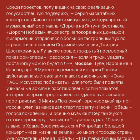
Среди проектов, получивших на свою реализацию
государственную поддержку, — серия масштабных
концертов «Живое эхо битв минувших», международный
музыкальный фестиваль «Дорога на Ялту» и фестиваль
«Дороги Победы». #ОркестрНепокоренных Донецкой
филармонии отправился в большой гастрольный тур по
стране с исполнением Седьмой симфонии Дмитрия
Шостаковича, в Луганске прошел закрытый премьерный
показ рок-оперы «Новороссия — воля и труд», увидеть
постановку можно будет в ЛНР,
Москве
, Туле, Воронеже и
Краснодаре. В Музее современной истории России
действовала выставка агитплакатов военных лет «Окна
ТАСС. Искусство побеждать», для этого были подняты
уникальные архивы и восстановлены сотни плакатов,
которые впервые представлены в едином выставочном
пространстве. 9 Мая на Поклонной горе народный артист
России Олег Газманов дал старт проекту «Песни Победы –
голоса поколений», а осенью музыкант Сергей Жуков
готовит премьеру – мюзикл «Ты у меня одна». 10 мая у
главного Храма Вооруженных сил РФ пройдет большой
концерт «Ради жизни на земле». Во многих городах страны
уже встретили «Поезд Победы» –10 интерактивных вагонов