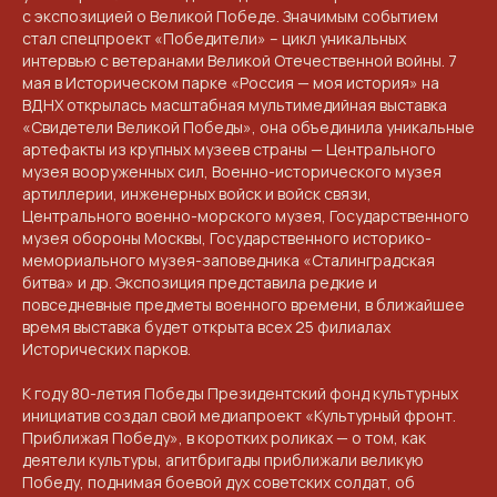
КОНТАКТЫ
с экспозицией о Великой Победе. Значимым событием
стал спецпроект «Победители» – цикл уникальных
интервью с ветеранами Великой Отечественной войны. 7
ПРИГЛАШАЕМ ВАС
мая в Историческом парке «Россия — моя история» на
ВДНХ открылась масштабная мультимедийная выставка
ПРИНЯТЬ УЧАСТИЕ В
«Свидетели Великой Победы», она объединила уникальные
ПРОЕКТЕ
артефакты из крупных музеев страны — Центрального
музея вооруженных сил, Военно-исторического музея
VICTORYDAY80.RU
артиллерии, инженерных войск и войск связи,
Центрального военно-морского музея, Государственного
музея обороны Москвы, Государственного историко-
мемориального музея-заповедника «Сталинградская
битва» и др. Экспозиция представила редкие и
повседневные предметы военного времени, в ближайшее
время выставка будет открыта всех 25 филиалах
Исторических парков.
К году 80-летия Победы Президентский фонд культурных
инициатив создал свой медиапроект «Культурный фронт.
Приближая Победу», в коротких роликах — о том, как
деятели культуры, агитбригады приближали великую
Победу, поднимая боевой дух советских солдат, об