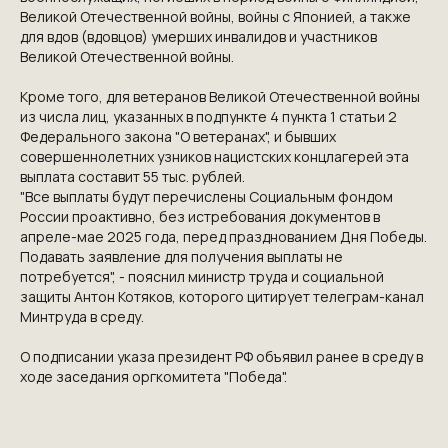
Великой Отечественной войны, войны с Японией, а также
КОНТАКТЫ
для вдов (вдовцов) умерших инвалидов и участников
Великой Отечественной войны.
ПРИГЛАШАЕМ ВАС
Кроме того, для ветеранов Великой Отечественной войны
ПРИНЯТЬ УЧАСТИЕ В
из числа лиц, указанных в подпункте 4 пункта 1 статьи 2
Федерального закона "О ветеранах", и бывших
ПРОЕКТЕ
совершеннолетних узников нацистских концлагерей эта
VICTORYDAY80.RU
выплата составит 55 тыс. рублей.
"Все выплаты будут перечислены Социальным фондом
России проактивно, без истребования документов в
апреле-мае 2025 года, перед празднованием Дня Победы.
Подавать заявление для получения выплаты не
потребуется", - пояснил министр труда и социальной
защиты Антон Котяков, которого цитирует телеграм-канал
Минтруда в среду.
О подписании указа президент РФ объявил ранее в среду в
ходе заседания оргкомитета "Победа".