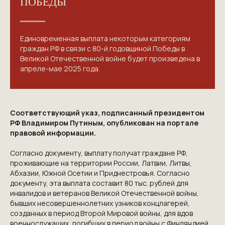
ПОБЕДЫ
Единовременная выплата некоторым категориям
граждан РФ в связи с 80-й годовщиной Победы в
Великой Отечественной войне будет произведена в
апреле-мае 2025 года.
Соответствующий указ, подписанный президентом
РФ Владимиром Путиным,
опубликован
на портале
правовой информации.
Согласно документу, выплату получат граждане РФ,
проживающие на территории России, Латвии, Литвы,
Абхазии, Южной Осетии и Приднестровья. Согласно
документу, эта выплата составит 80 тыс. рублей для
инвалидов и ветеранов Великой Отечественной войны,
бывших несовершеннолетних узников концлагерей,
созданных в период Второй Мировой войны, для вдов
военнослужащих, погибших в период войны с Финляндией,