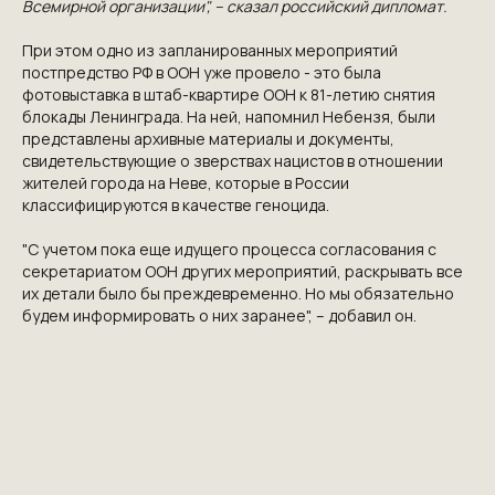
Всемирной организации", – сказал российский дипломат.
ПРИГЛАШАЕМ ВАС
ПРИНЯТЬ УЧАСТИЕ В
При этом одно из запланированных мероприятий
постпредство
РФ
в
ООН
уже провело - это была
ПРОЕКТЕ
фотовыставка в штаб-квартире ООН к 81-летию снятия
блокады
Ленинграда
. На ней, напомнил
Небензя
, были
VICTORYDAY80.RU
представлены архивные материалы и документы,
свидетельствующие о зверствах нацистов в отношении
жителей города на
Неве
, которые в России
классифицируются в качестве геноцида.
"С учетом пока еще идущего процесса согласования с
секретариатом ООН других мероприятий, раскрывать все
их детали было бы преждевременно. Но мы обязательно
будем информировать о них заранее", – добавил он.