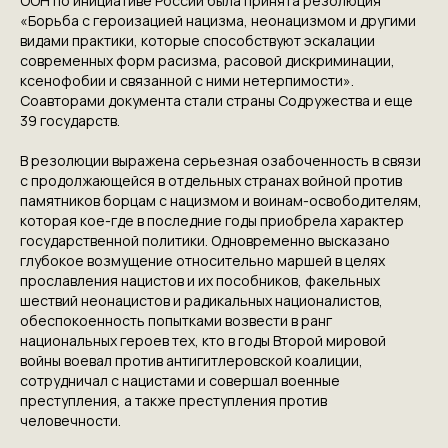
ООН по инициативе России была принята резолюция
«Борьба с героизацией нацизма, неонацизмом и другими
видами практики, которые способствуют эскалации
современных форм расизма, расовой дискриминации,
ксенофобии и связанной с ними нетерпимости».
Соавторами документа стали страны Содружества и еще
39 государств.
В резолюции выражена серьезная озабоченность в связи
с продолжающейся в отдельных странах войной против
памятников борцам с нацизмом и воинам-освободителям,
которая кое-где в последние годы приобрела характер
государственной политики. Одновременно высказано
глубокое возмущение относительно маршей в целях
прославления нацистов и их пособников, факельных
шествий неонацистов и радикальных националистов,
обеспокоенность попытками возвести в ранг
национальных героев тех, кто в годы Второй мировой
войны воевал против антигитлеровской коалиции,
сотрудничал с нацистами и совершал военные
преступления, а также преступления против
человечности.