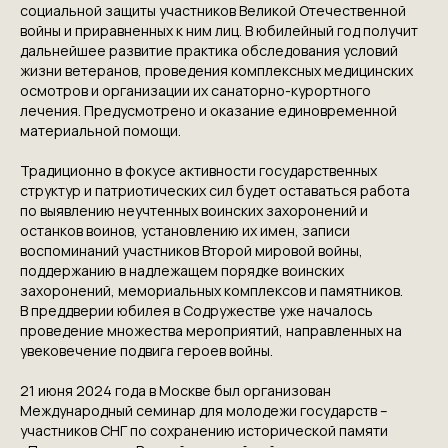
социальной защиты участников Великой Отечественной
войны и приравненных к ним лиц. В юбилейный год получит
дальнейшее развитие практика обследования условий
жизни ветеранов, проведения комплексных медицинских
осмотров и организации их санаторно-курортного
лечения. Предусмотрено и оказание единовременной
материальной помощи.
Традиционно в фокусе активности государственных
структур и патриотических сил будет оставаться работа
по выявлению неучтенных воинских захоронений и
останков воинов, установлению их имен, записи
воспоминаний участников Второй мировой войны,
поддержанию в надлежащем порядке воинских
захоронений, мемориальных комплексов и памятников.
В преддверии юбилея в Содружестве уже началось
проведение множества мероприятий, направленных на
увековечение подвига героев войны.
21 июня 2024 года в Москве был организован
Международный семинар для молодежи государств –
КОНТАКТЫ
участников СНГ по сохранению исторической памяти