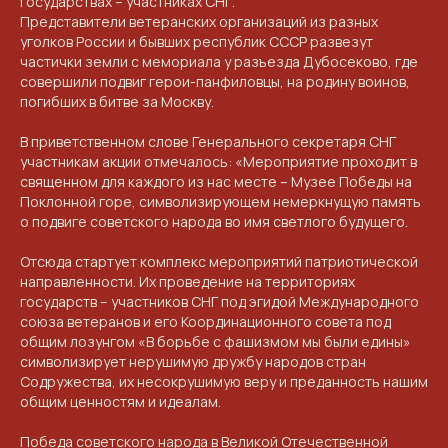
государствах – участниках СНГ.
NGKMOSCOW@YANDEX.RU
Представители ветеранских организаций из разных
уголков России и бывших республик СССР развезут
+7 (925) 007-33-07
частички земли с мемориала у разъезда Дубосеково, где
совершили подвиг герои-панфиловцы, на родину воинов,
погибших в битве за Москву.
В приветственном слове Генерального секретаря СНГ
участникам акции отмечалось: «Мероприятие проходит в
священном для каждого из нас месте – Музее Победы на
Поклонной горе, символизирующем немеркнущую память
о подвиге советского народа во имя светлого будущего.
Отсюда стартует комплекс мероприятий патриотической
направленности. Их проведение на территориях
государств – участников СНГ под эгидой Международного
союза ветеранов и его Координационного совета под
общим лозунгом «В борьбе с фашизмом мы были едины»
символизирует нерушимую дружбу народов стран
Содружества, их несокрушимую веру и преданность нашим
общим ценностям и идеалам.
Победа советского народа в Великой Отечественной