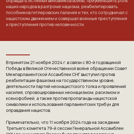
оправдать истинных виновников войны, приуменьшить роль
наших народов в разгроме нацизма, реабилитировать
пособников гитлеровских палачей и тех, кто сотрудничал с
нацистским движением и совершал военные преступления
и преступления против человечности.
В принятом 21 ноября 2024 г. в связи с 80-й годовщиной
Победы в Великой Отечественной войне обращении Совет
Межпарламентской Ассамблеи СНГ выступил против
реабилитации фашизма на государственном уровне,
деятельности партий неонацистского толка и проявлений
насилия, спровоцированных неонацизмом, расизмом и
ксенофобией, а также против пропаганды нацистской
символики и использования парламентских трибун для
оправдания нацистов.
Примечательно, что 11 ноября 2024 года на заседании
Третьего комитета 79-й сессии Генеральной Ассамблеи