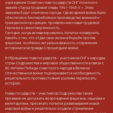
учреждение Советом глав государств СНГ почетного
звания «Город трудовой славы. 1941–1945 гг.». Этим
званием будут отмечены города, где во время войны было
обеспечено бесперебойное производство военной и
гражданской продукции, проявлен массовый трудовой
героизм и самоотверженность.
Сегодня, когда активизировались попытки осквернить
память о тех, кто отдал свои жизни в борьбе против
фашизма, особенно актуальна важность сохранения
исторической правды о прошедшей войне.
В Обращении глав государств – участников СНГ к народам
стран Содружества и мировой общественности в связи с
80-летием Победы советского народа в Великой
Отечественной войне подчеркивается необходимость
решительного противостояния усилиям переписать
историю.
Главы государств – участников Содружества также
призвали не допускать возрождения фашизма, нацизма и
милитаризма, пресекать попытки развязывания новой
мировой войны и решительно осудили стремление