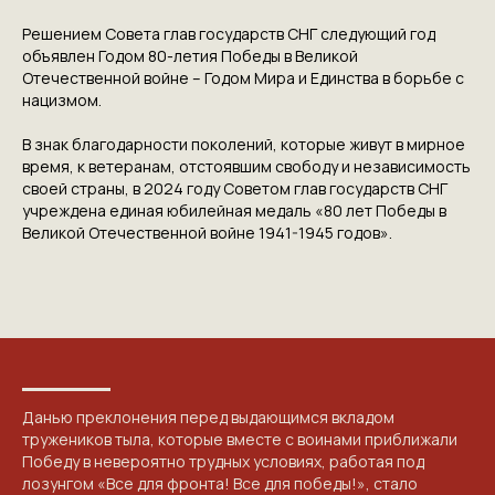
Решением Совета глав государств СНГ следующий год
объявлен Годом 80-летия Победы в Великой
Отечественной войне – Годом Мира и Единства в борьбе с
нацизмом.
В знак благодарности поколений, которые живут в мирное
время, к ветеранам, отстоявшим свободу и независимость
своей страны, в 2024 году Советом глав государств СНГ
учреждена единая юбилейная медаль «80 лет Победы в
Великой Отечественной войне 1941-1945 годов».
Данью преклонения перед выдающимся вкладом
тружеников тыла, которые вместе с воинами приближали
Победу в невероятно трудных условиях, работая под
лозунгом «Все для фронта! Все для победы!», стало