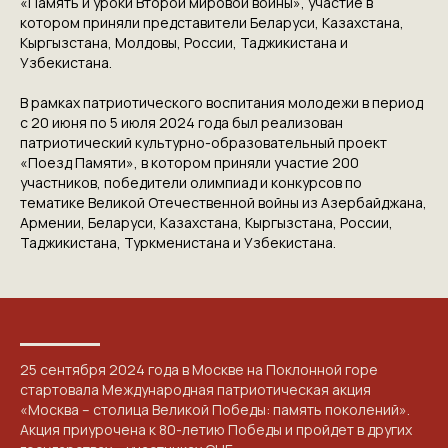
«Память и уроки Второй мировой войны», участие в
ПРИГЛАШАЕМ ВАС
котором приняли представители Беларуси, Казахстана,
Кыргызстана, Молдовы, России, Таджикистана и
ПРИНЯТЬ УЧАСТИЕ В
Узбекистана.
ПРОЕКТЕ
В рамках патриотического воспитания молодежи в период
VICTORYDAY80.RU
с 20 июня по 5 июля 2024 года был реализован
патриотический культурно-образовательный проект
«Поезд Памяти», в котором приняли участие 200
участников, победители олимпиад и конкурсов по
тематике Великой Отечественной войны из Азербайджана,
Армении, Беларуси, Казахстана, Кыргызстана, России,
Таджикистана, Туркменистана и Узбекистана.
25 сентября 2024 года в Москве на Поклонной горе
стартовала Международная патриотическая акция
«Москва – столица Великой Победы: память поколений».
Акция приурочена к 80-летию Победы и пройдет в других