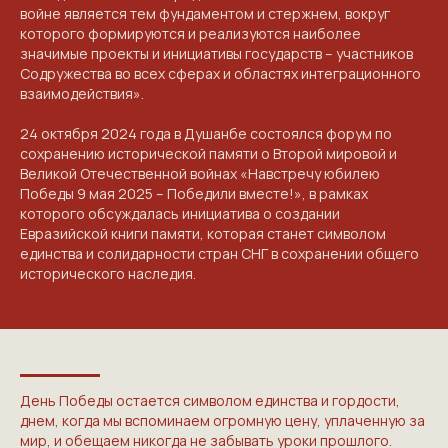
войне является тем фундаментом и стержнем, вокруг
которого формируются и реализуются наиболее
значимые проекты и инициативы государств – участников
Содружества во всех сферах и областях интеграционного
взаимодействия».
24 октября 2024 года в Душанбе состоялся форум по
сохранению исторической памяти о Второй мировой и
Великой Отечественной войнах «Навстречу юбилею
Победы 9 мая 2025 – Победили вместе!», в рамках
которого обсуждалась инициатива о создании
Евразийской книги памяти, которая станет символом
единства и солидарности стран СНГ в сохранении общего
исторического наследия.
День Победы остается символом единства и гордости,
днем, когда мы вспоминаем огромную цену, уплаченную за
мир, и обещаем никогда не забывать уроки прошлого.