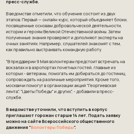
пресс-службе.
В ведомстве отметили, что обучение состоит из двух
КОНТАКТЫ
этапов. Первый — онлайн-курс, который объединяет блоки,
посвященные основам добровольческой деятельности,
истории и героям Великой Отечественной войны. Затем
ПРИГЛАШАЕМ ВАС
полученные знания проверяют и дополняют эксперты на
ПРИНЯТЬ УЧАСТИЕ В
очных занятиях. Например, слушателей знакомят с тем,
как правильно выстраивать командную работу.
ПРОЕКТЕ
"В преддверии 9 Мая волонтерам предстоит встречать на
VICTORYDAY80.RU
вокзалах и в аэропортах почетных гостей, главные из
которых - ветераны, помогать им добираться до гостиниц,
сопровождать на различные мероприятия. Кроме того,
москвичи помогут в организации акций "Георгиевская
лента", "Цветы Победы" и других", - добавили в пресс-
службе.
В ведомстве уточнили, что вступить в корпус
приглашают горожан старше 14 лет. Подать заявку
можно на сайте Всероссийского общественного
движения "
Волонтеры Победы
".