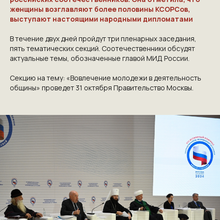
КОНТАКТЫ
женщины возглавляют более половины КСОРСов,
выступают настоящими народными дипломатами
ПРИГЛАШАЕМ ВАС ПРИНЯТЬ УЧАСТИЕ
В течение двух дней пройдут три пленарных заседания,
В ПРОЕКТЕ
VICTORYDAY80.RU
пять тематических секций. Соотечественники обсудят
актуальные темы, обозначенные главой МИД России.
Секцию на тему: «Вовлечение молодежи в деятельность
общины» проведет 31 октября Правительство Москвы.