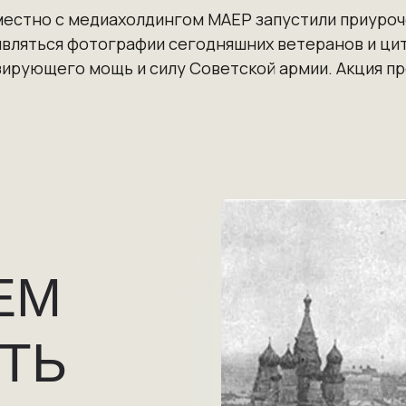
вместно с медиахолдингом MAEР запустили приуро
являться фотографии сегодняшних ветеранов и цит
рующего мощь и силу Советской армии. Акция прод
ЕМ
ТЬ