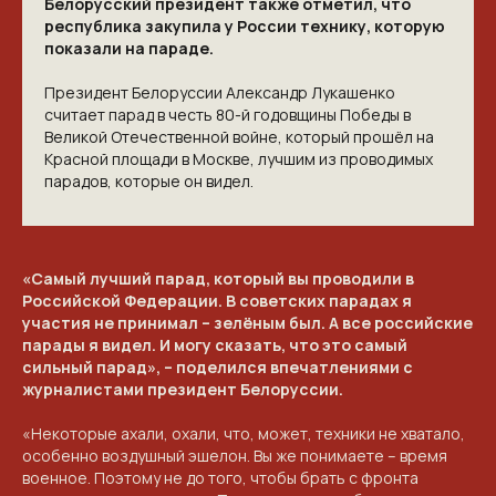
Белорусский президент также отметил, что
республика закупила у России технику, которую
показали на параде.
Президент Белоруссии Александр Лукашенко
считает парад в честь 80-й годовщины Победы в
Великой Отечественной войне, который прошёл на
Красной площади в Москве, лучшим из проводимых
парадов, которые он видел.
«Самый лучший парад, который вы проводили в
Российской Федерации. В советских парадах я
участия не принимал – зелёным был. А все российские
парады я видел. И могу сказать, что это самый
сильный парад», – поделился впечатлениями с
журналистами президент Белоруссии.
«Некоторые ахали, охали, что, может, техники не хватало,
КОНТАКТЫ
особенно воздушный эшелон. Вы же понимаете – время
военное. Поэтому не до того, чтобы брать с фронта