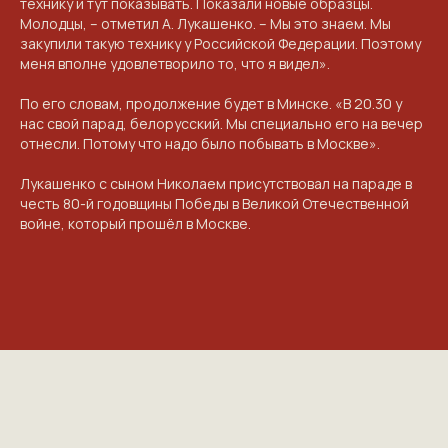
технику и тут показывать. Показали новые образцы.
ПРИГЛАШАЕМ ВАС ПРИНЯТЬ УЧАСТИЕ
Молодцы, – отметил А. Лукашенко. – Мы это знаем. Мы
закупили такую технику у Российской Федерации. Поэтому
В ПРОЕКТЕ
VICTORYDAY80.RU
меня вполне удовлетворило то, что я видел».
По его словам, продолжение будет в Минске. «В 20.30 у
нас свой парад, белорусский. Мы специально его на вечер
отнесли. Потому что надо было побывать в Москве».
Лукашенко с сыном Николаем присутствовал на параде в
честь 80-й годовщины Победы в Великой Отечественной
войне, который прошёл в Москве.