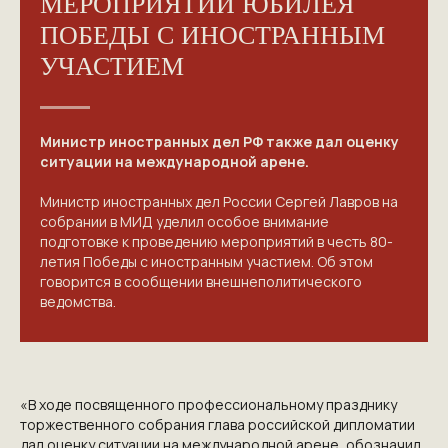
МЕРОПРИЯТИЙ ЮБИЛЕЯ
ПОБЕДЫ С ИНОСТРАННЫМ
УЧАСТИЕМ
Министр иностранных дел РФ также дал оценку
ситуации на международной арене.
Министр иностранных дел России Сергей Лавров на
собрании в МИД уделил особое внимание
подготовке к проведению мероприятий в честь 80-
летия Победы с иностранным участием. Об этом
говорится в сообщении внешнеполитического
ведомства.
КОНТАКТЫ
«В ходе посвященного профессиональному празднику
ПРИГЛАШАЕМ ВАС
торжественного собрания глава российской дипломатии
ПРИНЯТЬ УЧАСТИЕ В
дал оценку ситуации на международной арене, обозначил