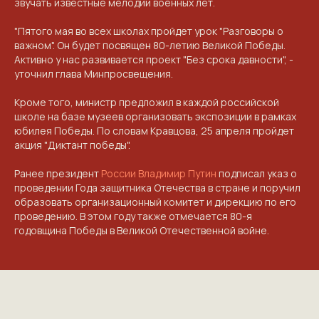
звучать известные мелодии военных лет.
"Пятого мая во всех школах пройдет урок "Разговоры о
важном". Он будет посвящен 80-летию Великой Победы.
Активно у нас развивается проект "Без срока давности", -
уточнил глава Минпросвещения.
КОНТАКТЫ
Кроме того, министр предложил в каждой российской
ПРИГЛАШАЕМ ВАС
школе на базе музеев организовать экспозиции в рамках
юбилея Победы. По словам Кравцова, 25 апреля пройдет
ПРИНЯТЬ УЧАСТИЕ В
акция "Диктант победы".
ПРОЕКТЕ
Ранее президент
России
Владимир Путин
подписал указ о
VICTORYDAY80.RU
проведении Года защитника Отечества в стране и поручил
образовать организационный комитет и дирекцию по его
проведению. В этом году также отмечается 80-я
годовщина Победы в Великой Отечественной войне.