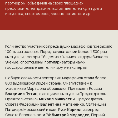
ПРИГЛАШАЕМ ВАС
партнером, объединив на своих площадках
представителей правительства, деятелей культуры и
ПРИНЯТЬ УЧАСТИЕ В
искусства, спортсменов, ученых, артистов и др.
ПРОЕКТЕ
VICTORYDAY80.RU
Количество участников предыдущих марафонов превысило
100 тысяч человек. Перед слушателями более 1 300 раз
выступили лекторы Общества «Знание»: лидеры бизнеса,
ученые, спортсмены, популяризаторы науки,
государственные деятели и другие эксперты.
В общей сложности лекторами марафонов стали более
800 выдающихся людей страны. С напутствием к
участникам Марафона обращался Президент России
Владимир Путин
, с лекциями выступили Председатель
Правительства РФ
Михаил Мишустин
, Председатель
Совета Федерации
Валентина Матвиенко
, Святейший
Патриарх Московский и всея Руси
Кирилл
, зампред
Совета Безопасности РФ
Дмитрий Медведев
, Первый