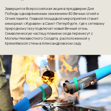
Завершится Всероссийская акция в преддверии Дня
Победы одновременным зажжением 80 Вечных огней и
Огней памяти. Главной площадкой мероприятия станет
КОНТАКТЫ
мемориал «Журавли» в Санкт-Петербурге, где к сетевому
природному газу подключат новый Вечный огонь.
ПРИГЛАШАЕМ ВАС
Символическую частицу пламени сюда перенесут с
Могилы Неизвестного Солдата, расположенной у
ПРИНЯТЬ УЧАСТИЕ В
Кремлёвской стены в Александровском саду.
ПРОЕКТЕ
VICTORYDAY80.RU