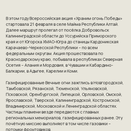
В этом году Всероссийская акция «Храним огонь Победы»
стартовала 21 февраля в селе Майма Республики Алтай.
Далее маршрут пролегал от посёлка Добровольск
Калининградской области до Уссурийска Приморского
края и от Югорска ХМАО-Югра до станицы Кардоникская
Карачаево-Черкесской Республики – по всем
федеральным округам. Акция прошествовала по
Краснодарскому краю, побывала в республиках Северная
Осетия – Алания и Мордовия, в Чувашии и Кабардино-
Балкарии, в Адыгее, Карелии и Коми.
Газифицированные Вечные огни зажглись в Новгородской,
Тамбовской, Рязанской, Тюменской, Ульяновской,
Псковской, Оренбургской, Липецкой, Орловской, Омской,
Ярославской, Тверской, Калининградской, Костромской,
Владимирской, Московской и Ленинградской областях.
Частицы пламени везде передаются с главных
региональных мемориалов, газифицированных ранее. Эту
почётную миссию выполняют в том числе газовики –
потомки фронтовиков.