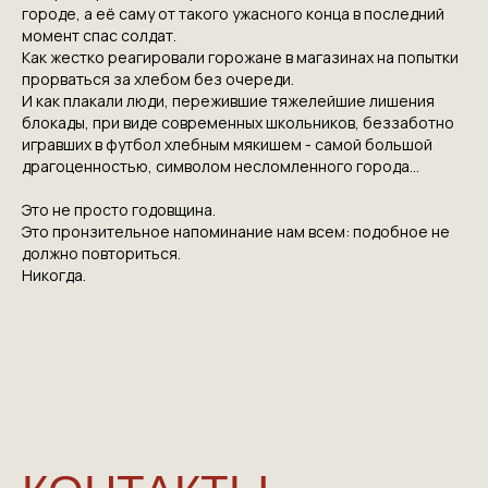
городе, а её саму от такого ужасного конца в последний
момент спас солдат.
Как жестко реагировали горожане в магазинах на попытки
КОНТАКТЫ
прорваться за хлебом без очереди.
И как плакали люди, пережившие тяжелейшие лишения
ПРИГЛАШАЕМ ВАС
блокады, при виде современных школьников, беззаботно
игравших в футбол хлебным мякишем - самой большой
ПРИНЯТЬ УЧАСТИЕ В
драгоценностью, символом несломленного города...
ПРОЕКТЕ
Это не просто годовщина.
VICTORYDAY80.RU
Это пронзительное напоминание нам всем: подобное не
должно повториться.
Никогда.