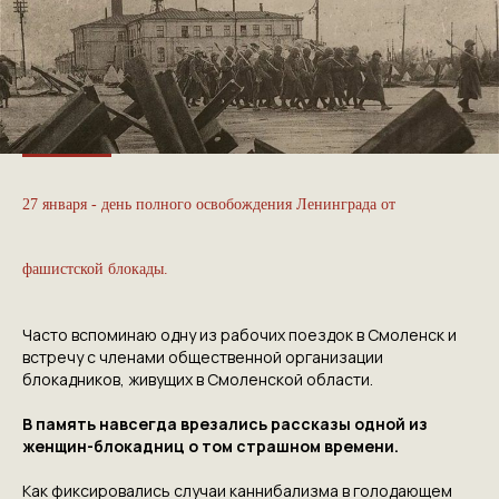
27 января - день полного освобождения Ленинграда от
фашистской блокады.
Часто вспоминаю одну из рабочих поездок в Смоленск и
встречу с членами общественной организации
блокадников, живущих в Смоленской области.
В память навсегда врезались рассказы одной из
женщин-блокадниц о том страшном времени.
Как фиксировались случаи каннибализма в голодающем