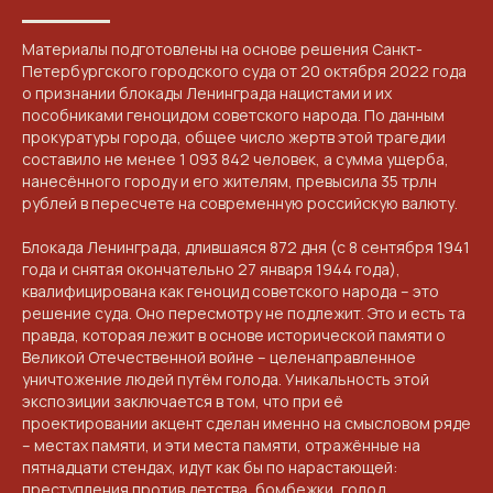
Материалы подготовлены на основе решения Санкт-
Петербургского городского суда от 20 октября 2022 года
о признании блокады Ленинграда нацистами и их
пособниками геноцидом советского народа. По данным
прокуратуры города, общее число жертв этой трагедии
составило не менее 1 093 842 человек, а сумма ущерба,
нанесённого городу и его жителям, превысила 35 трлн
рублей в пересчете на современную российскую валюту.
Блокада Ленинграда, длившаяся 872 дня (с 8 сентября 1941
года и снятая окончательно 27 января 1944 года),
квалифицирована как геноцид советского народа – это
решение суда. Оно пересмотру не подлежит. Это и есть та
правда, которая лежит в основе исторической памяти о
Великой Отечественной войне – целенаправленное
уничтожение людей путём голода. Уникальность этой
экспозиции заключается в том, что при её
проектировании акцент сделан именно на смысловом ряде
– местах памяти, и эти места памяти, отражённые на
пятнадцати стендах, идут как бы по нарастающей:
преступления против детства, бомбежки, голод,