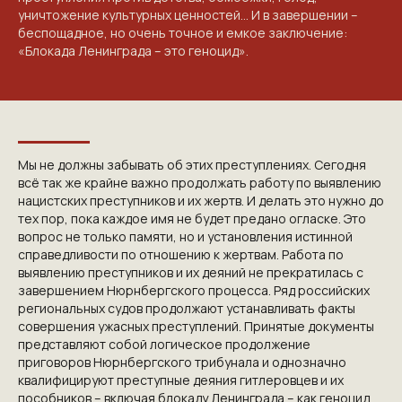
уничтожение культурных ценностей… И в завершении –
беспощадное, но очень точное и емкое заключение:
«Блокада Ленинграда – это геноцид».
КОНТАКТЫ
ПРИГЛАШАЕМ ВАС
Мы не должны забывать об этих преступлениях. Сегодня
всё так же крайне важно продолжать работу по выявлению
ПРИНЯТЬ УЧАСТИЕ В
нацистских преступников и их жертв. И делать это нужно до
ПРОЕКТЕ
тех пор, пока каждое имя не будет предано огласке. Это
вопрос не только памяти, но и установления истинной
VICTORYDAY80.RU
справедливости по отношению к жертвам. Работа по
выявлению преступников и их деяний не прекратилась с
завершением Нюрнбергского процесса. Ряд российских
региональных судов продолжают устанавливать факты
совершения ужасных преступлений. Принятые документы
представляют собой логическое продолжение
приговоров Нюрнбергского трибунала и однозначно
квалифицируют преступные деяния гитлеровцев и их
пособников – включая блокаду Ленинграда – как геноцид