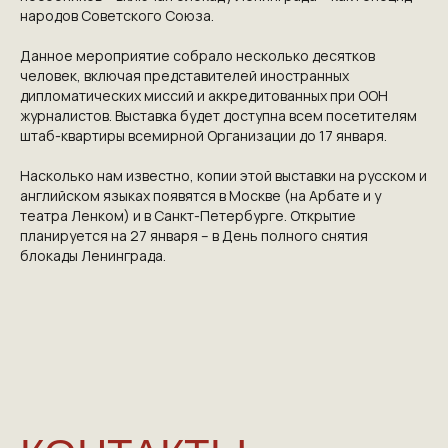
народов Советского Союза.
Данное мероприятие собрало несколько десятков
человек, включая представителей иностранных
дипломатических миссий и аккредитованных при ООН
журналистов. Выставка будет доступна всем посетителям
штаб-квартиры всемирной Организации до 17 января.
Насколько нам известно, копии этой выставки на русском и
NGKMOSCOW@YANDEX.RU
английском языках появятся в Москве (на Арбате и у
+7 (925) 007-33-07
театра Ленком) и в Санкт-Петербурге. Открытие
планируется на 27 января – в День полного снятия
блокады Ленинграда.