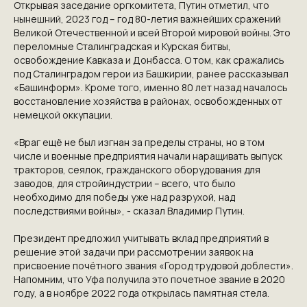
Открывая заседание оргкомитета, Путин отметил, что
нынешний, 2023 год – год 80-летия важнейших сражений
Великой Отечественной и всей Второй мировой войны. Это
переломные Сталинградская и Курская битвы,
освобождение Кавказа и Донбасса. О том, как сражались
под Сталинградом герои из Башкирии, ранее
рассказывал
КОНТАКТЫ
«Башинформ».
Кроме того, именно 80 лет назад началось
восстановление хозяйства в районах, освобожденных от
ПРИГЛАШАЕМ ВАС ПРИНЯТЬ УЧАСТИЕ
немецкой оккупации.
В ПРОЕКТЕ
VICTORYDAY80.RU
«Враг ещё не был изгнан за пределы страны, но в том
числе и военные предприятия начали наращивать выпуск
тракторов, сеялок, гражданского оборудования для
заводов, для стройиндустрии – всего, что было
необходимо для победы уже над разрухой, над
последствиями войны», - сказал Владимир Путин.
Президент предложил учитывать вклад предприятий в
решение этой задачи при рассмотрении заявок на
присвоение почётного звания «Город трудовой доблести».
Напомним, что Уфа получила это почетное звание в 2020
году, а в ноябре 2022 года
открылась памятная стела.