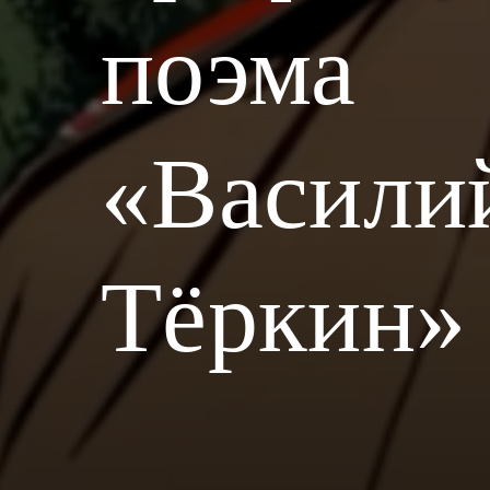
поэма
«Васили
Тёркин»