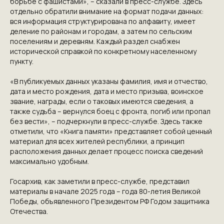
борьбе с фашистами», – сказали в пресс-службе. Здесь
отдельно обратили внимание на формат подачи данных:
вся информация структурирована по алфавиту, имеет
КОНТАКТЫ
деление по районам и городам, а затем по сельским
поселениям и деревням. Каждый раздел снабжен
исторической справкой по конкретному населенному
ПРИГЛАШАЕМ ВАС
пункту.
ПРИНЯТЬ УЧАСТИЕ В
«В публикуемых данных указаны фамилия, имя и отчество,
ПРОЕКТЕ
дата и место рождения, дата и место призыва, воинское
звание, награды, если о таковых имеются сведения, а
VICTORYDAY80.RU
также судьба – вернулся боец с фронта, погиб или пропал
без вести», – подчеркнули в пресс-службе. Здесь также
отметили, что «Книга памяти» представляет собой ценный
материал для всех жителей республики, а принцип
расположения данных делает процесс поиска сведений
максимально удобным.
Госархив, как заметили в пресс-службе, представил
материалы в начале 2025 года – года 80-летия Великой
Победы, объявленного Президентом РФ Годом защитника
Отечества.