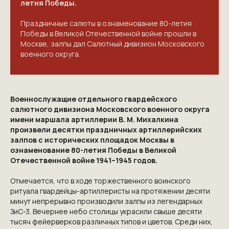
летия Победы.
Праздничные салюты в ознаменование 80-летия
Победы в Великой Отечественной войне прошли в
Москве, залпы дал Салютный дивизион Московского
военного округа.
Военнослужащие отдельного гвардейского
салютного дивизиона Московского военного округа
имени маршала артиллерии В. М. Михалкина
произвели десятки праздничных артиллерийских
залпов с исторических площадок Москвы в
КОНТАКТЫ
ознаменование 80-летия Победы в Великой
Отечественной войне 1941–1945 годов.
ПРИГЛАШАЕМ ВАС ПРИНЯТЬ УЧАСТИЕ
Отмечается, что в ходе торжественного воинского
В ПРОЕКТЕ
VICTORYDAY80.RU
ритуала гвардейцы-артиллеристы на протяжении десяти
минут непрерывно производили залпы из легендарных
ЗиС-3. Вечернее небо столицы украсили свыше десяти
тысяч фейерверков различных типов и цветов. Среди них,