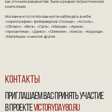
как уточнили в ведомстве, были и редкие патриотические
композиции.
Москвичи и гости Москвы могли наблюдать в небе
«хореографию» фейерверков «Солнце», «Ассоль»,
«Облако», «Вега», «Сага», «Мальва», «Арина»,
«Хризантема», «Данко», «Олимпия», «Алиса», «Коррида»,
«Матрёшка» и многие другие.
NGKMOSCOW@YANDEX.RU
+7 (925) 007-33-07