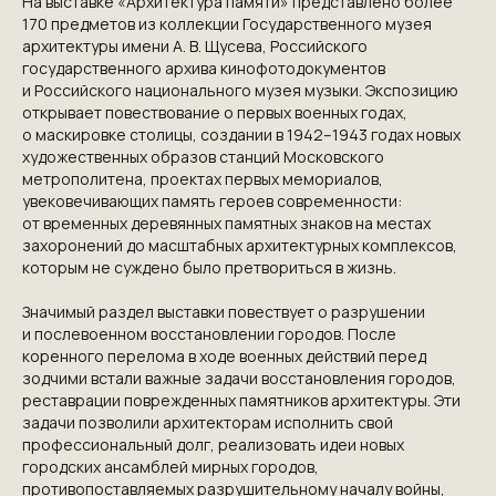
На выставке «Архитектура памяти» представлено более
170 предметов из коллекции Государственного музея
архитектуры имени А. В. Щусева, Российского
государственного архива кинофотодокументов
и Российского национального музея музыки. Экспозицию
открывает повествование о первых военных годах,
о маскировке столицы, создании в 1942–1943 годах новых
художественных образов станций Московского
метрополитена, проектах первых мемориалов,
увековечивающих память героев современности:
от временных деревянных памятных знаков на местах
захоронений до масштабных архитектурных комплексов,
которым не суждено было претвориться в жизнь.
Значимый раздел выставки повествует о разрушении
и послевоенном восстановлении городов. После
коренного перелома в ходе военных действий перед
зодчими встали важные задачи восстановления городов,
реставрации поврежденных памятников архитектуры. Эти
задачи позволили архитекторам исполнить свой
профессиональный долг, реализовать идеи новых
городских ансамблей мирных городов,
противопоставляемых разрушительному началу войны,