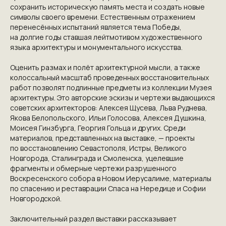
сохранить историческую память места и создать новые
символы своего времени. Естественным отражением
перенесённых испытаний является тема Победы,
на долгие годы ставшая лейтмотивом художественного
языка архитектуры и монументального искусства.
Оценить размах и полёт архитектурной мысли, а также
колоссальный масштаб проведенных восстановительных
работ позволят подлинные предметы из коллекции Музея
архитектуры. Это авторские эскизы и чертежи выдающихся
советских архитекторов: Алексея Щусева, Льва Руднева,
Якова Белопольского, Ильи Голосова, Алексея Душкина,
Моисея Гинзбурга, Георгия Гольца и других. Среди
материалов, представленных на выставке, — проекты
по восстановлению Севастополя, Истры, Великого
Новгорода, Сталинграда и Смоленска, уцелевшие
фрагменты и обмерные чертежи разрушенного
Воскресенского собора в Новом Иерусалиме, материалы
по спасению и реставрации Спаса на Нередице и Софии
Новгородской.
Заключительный раздел выставки рассказывает