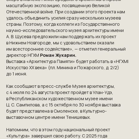
масштабную экспозицию, посвященную Великой
Отечественной войне. При создании этого проекта нам
удалось объединить усилия сразу нескольких музеев
страны. Поэтому, когда коллеги из Государственного
научно-исследовательского музея архитектуры имени
А. В. Щусева предложили нам поддержать их проект
NGKMOSCOW@YANDEX.RU
в Нижнем Новгороде, мы с удовольствием оказали
+7 (925) 007-33-07
им всестороннее содействие», — отметил генеральный
директор НГХМ
Роман Жукарин.
Выставка «Архитектура Памяти» будет работать в «НГХМ|
Искусство XX века» (пл. Минина и Пожарского, д. 2/2)
до 1 июня.
Как сообщают в пресс-службе Музея архитектуры,
с 4 июля по 24 августа проект пройдет в Улан-Удэ,
в Республиканском художественном музее имени
Ц. С. Сампилова, а с 15 октября по 30 ноября выставка
будет представлена в Смоленске, в Культурно-
выставочном центре имени Тенишевых.
Напомним, что в этом году национальный проект
«Культура» завершил свою работу. С 2025 года