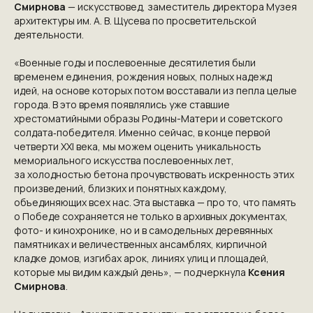
Смирнова
— искусствовед, заместитель директора Музея
архитектуры им. А. В. Щусева по просветительской
деятельности.
«Военные годы и послевоенные десятилетия были
временем единения, рождения новых, полных надежд
идей, на основе которых потом восставали из пепла целые
города. В это время появлялись уже ставшие
хрестоматийными образы Родины-Матери и советского
солдата‑победителя. Именно сейчас, в конце первой
четверти XXI века, мы можем оценить уникальность
мемориального искусства послевоенных лет,
за холодностью бетона прочувствовать искренность этих
произведений, близких и понятных каждому,
объединяющих всех нас. Эта выставка — про то, что память
о Победе сохраняется не только в архивных документах,
фото- и кинохронике, но и в самодельных деревянных
памятниках и величественных ансамблях, кирпичной
кладке домов, изгибах арок, линиях улиц и площадей,
которые мы видим каждый день», — подчеркнула
Ксения
Смирнова
.