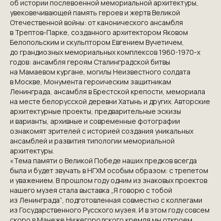
об истории послевоенной мемориальной архитектуры,
увековечивающей память героев и жертв Великой
Отечественной войны: от канонического ансамбля
КОНТАКТЫ
в Трептов-Парке, созданного архитектором Яковом
Белопольским и скульптором Евгением Вучетичем,
до грандиозных мемориальных комплексов 1960-1970-х
ПРИГЛАШАЕМ ВАС
годов: ансамбля героям Сталинградской битвы
на Мамаевом кургане, могилы Неизвестного солдата
ПРИНЯТЬ УЧАСТИЕ В
в Москве, Монумента героическим защитникам
ПРОЕКТЕ
Ленинграда, ансамбля в Брестской крепости, мемориала
на месте белорусской деревни Хатынь и других. Авторские
VICTORYDAY80.RU
архитектурные проекты, предварительные эскизы
и варианты, архивные и современные фотографии
ознакомят зрителей с историей создания уникальных
ансамблей и развития типологии мемориальной
архитектуры.
«Тема памяти о Великой Победе наших предков всегда
была и будет звучать в НГХМ особым образом: с трепетом
и уважением. В прошлом году одним из знаковых проектов
нашего музея стала выставка „Я говорю с тобой
из Ленинграда“, подготовленная совместно с коллегами
из Государственного Русского музея. И в этом году совсем
скоро в Манеже Нижегородского кремля мы откроем