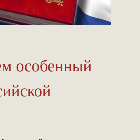
аем особенный
сийской