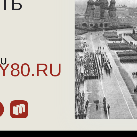
ТЬ
RU
Y80.RU