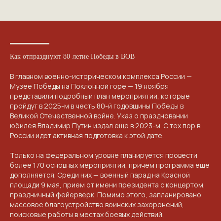
Как отпразднуют 80-летие Победы в ВОВ
В главн
ом военно-историческом комплекса России —
Музее Победы на Поклонной горе — 19 ноября
представили подробный план мероприятий, которые
пройдут в 2025-м в честь 80-й годовщины Победы в
Великой Отечественной войне. Указ о праздновании
юбилея
Владимир Путин
издал еще в 2023-м. С тех пор в
России идет активная подготовка к этой дате.
Только на федеральном уровне планируется провести
более 170 основных мероприятий, причем программа еще
дополняется. Среди них — военный парад на Красной
площади 9 мая, прием от имени президента с концертом,
праздничный фейерверк. Помимо этого, запланировано
массовое благоустройство воинских захоронений,
поисковые работы в местах боевых действий,