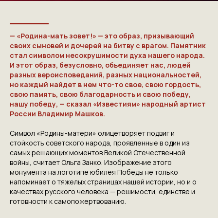
NGKMOSCOW@YANDEX.RU
+7 (925) 007-33-07
— «Родина-мать зовет!» — это образ, призывающий
своих сыновей и дочерей на битву с врагом. Памятник
стал символом несокрушимости духа нашего народа.
И этот образ, безусловно, объединяет нас, людей
разных вероисповеданий, разных национальностей,
но каждый найдет в нем что-то свое, свою гордость,
свою память, свою благодарность и свою победу,
нашу победу, — сказал «Известиям» народный артист
России Владимир Машков.
Символ «Родины-матери» олицетворяет подвиг и
стойкость советского народа, проявленные в один из
самых решающих моментов Великой Отечественной
войны, считает Ольга Занко. Изображение этого
монумента на логотипе юбилея Победы не только
напоминает о тяжелых страницах нашей истории, но и о
качествах русского человека — решимости, единстве и
готовности к самопожертвованию.