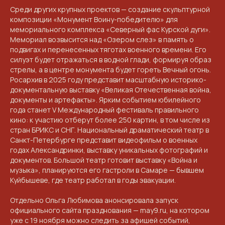
Среди других крупных проектов — создание скульптурной
композиции «Монумент Воину-победителю» для
мемориального комплекса «Северный фас Курской дуги».
Мемориал возвысится над «Озером слез» в память о
подвигах и перенесенных тяготах военного времени. Его
силуэт будет отражаться в водной глади, формируя образ
стрелы, а в центре монумента будет гореть Вечный огонь.
Росархив в 2025 году представит масштабную историко-
документальную выставку «Великая Отечественная война,
документы и артефакты». Ярким событием юбилейного
года станет V Международный фестиваль правильного
кино: к участию отберут более 250 картин, в том числе из
стран БРИКС и СНГ. Национальный драматический театр в
Санкт-Петербурге представит видеофильм о военных
годах Александринки, выставку уникальных фотографий и
документов. Большой театр готовит выставку «Война и
музыка», планируются его гастроли в Самаре — бывшем
Куйбышеве, где театр работал в годы эвакуации.
Отдельно Ольга Любимова анонсировала запуск
официального сайта празднования — may9.ru, на котором
уже с 19 ноября можно следить за афишей событий,