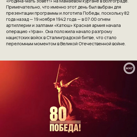
«Родина-мать зовет!» на Мамаевом кургане в Волгограде.
ПРИГЛАШАЕМ ВАС
Примечательно, что именно этот день был выбран для
презентации программы и логотипа Победы, поскольку 82
ПРИНЯТЬ УЧАСТИЕ В
года назад — 19 ноября 1942 года — в 07:00 огнем
артиллерии и залпами «Катюш» Красная армия начала
ПРОЕКТЕ
операцию «Уран». Она положила начало разгрому
VICTORYDAY80.RU
нацистских войск в Сталинградской битве, что стало
переломным моментом в Великой Отечественной войне.