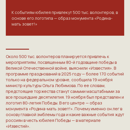
К событиям юбилея привлекут 500 тыс. волонтеров, в
основе его логотипа — образ монумента «Родина-
мать зовет!»
Около 500 тыс. волонтеров планируется привлечь к
мероприятиям, посвященным 80-й годовщине победы в
Великой Отечественной войне, выяснили «Известия». В
программе празднований в 2025 году — более 170 событий
только на федеральном уровне, сообщила 19 ноября
министр культуры Ольга Любимова. По ее словам,
предстоящие торжества станут самыми масштабными за
все прошедшие десятилетия. 19 ноября был представлен и
логотип 80-летия Победы. В его центре — образ
монумента «Родина-мать зовет!». Почему именно он лег в
основу главной эмблемы года и какие важные события ждут
россиян в честь юбилея Победы — в материале
«Известий».