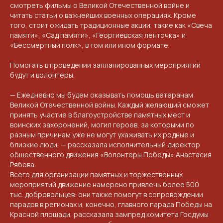
смотреть фильмы о Великой Отечественной войне и
читать статьи о важнейших военных операциях. Кроме
того, стоит ожидать традиционные акции, такие как «Свеча
памяти», «Сад памяти», «Георгиевская ленточка» и
«Бессмертный полк», в том или ином формате.
Помогать в проведении запланированных мероприятий
будут и волонтеры.
— Ежедневно мы будем оказывать помощь ветеранам
Великой Отечественной войны. Каждый желающий сможет
принять участие в благоустройстве памятных мест и
воинских захоронений, могил героев, за которыми по
разным причинам уже не могут ухаживать их родные и
близкие люди, — рассказала исполнительный директор
общественного движения «Волонтеры Победы» Анастасия
Рябова.
Всего для организации памятных и торжественных
мероприятий движение намерено привлечь более 500
тыс. добровольцев: они также помогут в сопровождении
парадов в регионах и, конечно, главного парада Победы на
Красной площади, рассказала зампред комитета Госдумы