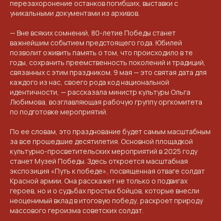
перезахоронение останков погибших, выставки с
уникальными документами из архивов.
— Вне всяких сомнений, 80-летие Победы станет
важнейшим событием предстоящего года. Юбилей
позволит оживить память о том, что происходило в те
годы, сохранить преемственность поколений и традиций,
связанных с этим праздником. 9 мая — это святая дата для
каждого из нас, своего рода код национальной
идентичности, — рассказала министр культуры Ольга
Любимова, возглавляющая рабочую группу оргкомитета
по подготовке мероприятий.
По ее словам, это празднование будет самым масштабным
за все прошедшие десятилетия. Основной площадкой
культурно-просветительских мероприятий в 2025 году
станет Музей Победы. Здесь откроется масштабная
экспозиция «Путь к победе», посвященная отваге солдат
Красной армии. Она расскажет не только о подвигах
героев, но и о судьбах простых бойцов, которые внесли
неоценимый вклад в итоговую победу, раскроет природу
массового героизма советских солдат.