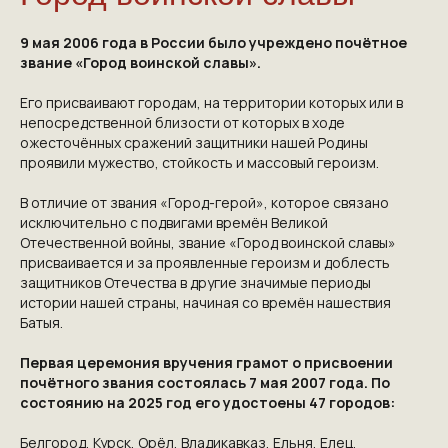
9 мая 2006 года в России было учреждено почётное
звание «Город воинской славы».
Его присваивают городам, на территории которых или в
непосредственной близости от которых в ходе
ожесточённых сражений защитники нашей Родины
проявили мужество, стойкость и массовый героизм.
В отличие от звания «Город-герой», которое связано
исключительно с подвигами времён Великой
Отечественной войны, звание «Город воинской славы»
присваивается и за проявленные героизм и доблесть
защитников Отечества в другие значимые периоды
истории нашей страны, начиная со времён нашествия
Батыя.
Первая церемония вручения грамот о присвоении
почётного звания состоялась 7 мая 2007 года. По
состоянию на 2025 год его удостоены 47 городов:
Белгород, Курск, Орёл, Владикавказ, Ельня, Елец,