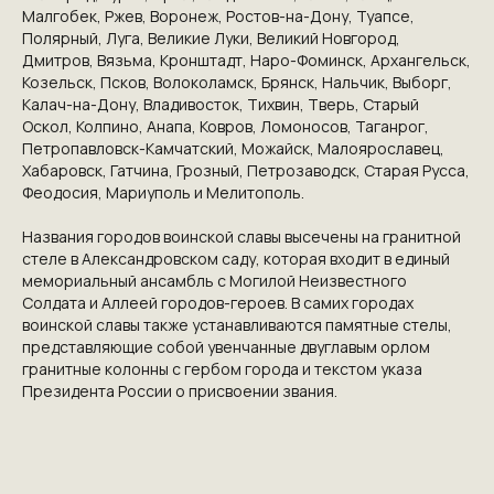
Малгобек, Ржев, Воронеж, Ростов-на-Дону, Туапсе,
Полярный, Луга, Великие Луки, Великий Новгород,
Дмитров, Вязьма, Кронштадт, Наро-Фоминск, Архангельск,
Козельск, Псков, Волоколамск, Брянск, Нальчик, Выборг,
Калач-на-Дону, Владивосток, Тихвин, Тверь, Старый
Оскол, Колпино, Анапа, Ковров, Ломоносов, Таганрог,
КОНТАКТЫ
Петропавловск-Камчатский, Можайск, Малоярославец,
Хабаровск, Гатчина, Грозный, Петрозаводск, Старая Русса,
ПРИГЛАШАЕМ ВАС
Феодосия, Мариуполь и Мелитополь.
ПРИНЯТЬ УЧАСТИЕ В
Названия городов воинской славы высечены на гранитной
ПРОЕКТЕ
стеле в Александровском саду, которая входит в единый
мемориальный ансамбль с Могилой Неизвестного
VICTORYDAY80.RU
Солдата и Аллеей городов-героев. В самих городах
воинской славы также устанавливаются памятные стелы,
представляющие собой увенчанные двуглавым орлом
гранитные колонны с гербом города и текстом указа
Президента России о присвоении звания.