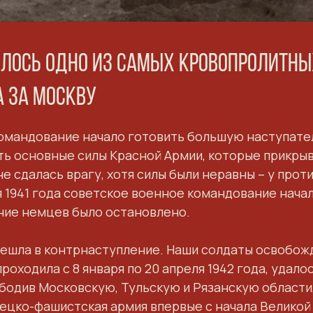
илось одно из самых кровопролитн
а за Москву
омандование начало готовить большую наступате
ь основные силы Красной Армии, которые прикрыва
 не сдалась врагу, хотя силы были неравны – у пр
ря 1941 года советское военное командование нач
ние немцев было остановлено.
ерешла в контрнаступление. Наши солдаты освобожд
оходила с 8 января по 20 апреля 1942 года, удало
бодив Московскую, Тульскую и Рязанскую области
ецко-фашистская армия впервые с начала Велико