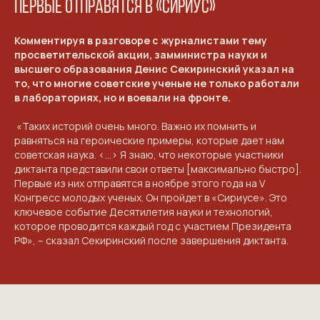
Первые отправятся в «Сириус»
Комментируя в разговоре с журналистами тему
просветительской акции, замминистра науки и
высшего образования Денис Секиринский указал на
NGKMOSCOW@YANDEX.RU
то, что многие советские ученые не только работали
в лабораториях, но и воевали на фронте.
+7 (925) 007-33-07
«Таких историй очень много. Важно их помнить и
равняться на героические примеры, которые дает нам
советская наука. <…> Я знаю, что некоторые участники
диктанта представили свои ответы [максимально быстро].
Первые из них отправятся в ноябре этого года на V
Конгресс молодых ученых. Он пройдет в «Сириусе». Это
ключевое событие Десятилетия науки и технологий,
которое проводится каждый год с участием Президента
РФ», – сказал Секиринский после завершения диктанта.