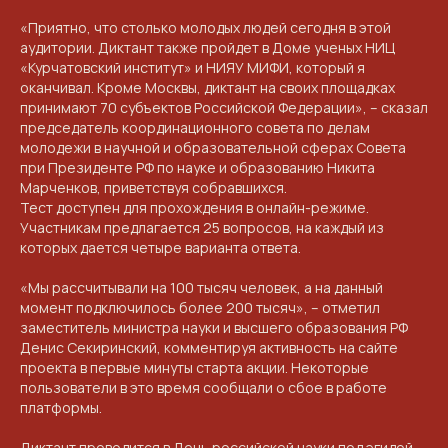
«Приятно, что столько молодых людей сегодня в этой
аудитории. Диктант также пройдет в Доме ученых НИЦ
«Курчатовский институт» и НИЯУ МИФИ, который я
оканчивал. Кроме Москвы, диктант на своих площадках
принимают 70 субъектов Российской Федерации», – сказал
председатель координационного совета по делам
молодежи в научной и образовательной сферах Совета
при Президенте РФ по науке и образованию Никита
Марченков, приветствуя собравшихся.
Тест доступен для прохождения в онлайн-режиме.
Участникам предлагается 25 вопросов, на каждый из
которых дается четыре варианта ответа.
«Мы рассчитывали на 100 тысяч человек, а на данный
момент подключилось более 200 тысяч», – отметил
заместитель министра науки и высшего образования РФ
Денис Секиринский, комментируя активность на сайте
проекта в первые минуты старта акции. Некоторые
пользователи в это время сообщали о сбое в работе
платформы.
Диктант проводится в День российской науки под эгидой