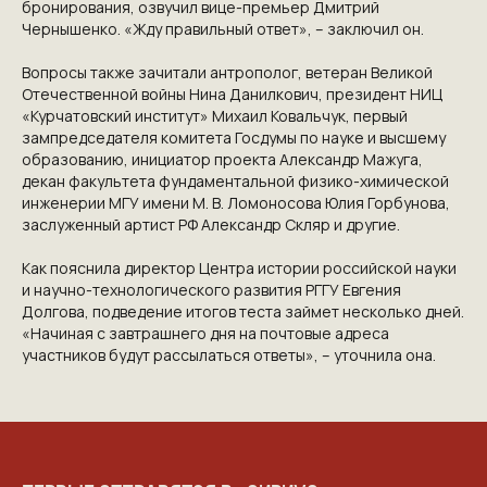
бронирования, озвучил вице-премьер Дмитрий
Чернышенко. «Жду правильный ответ», – заключил он.
КОНТАКТЫ
Вопросы также зачитали антрополог, ветеран Великой
Отечественной войны Нина Данилкович, президент НИЦ
«Курчатовский институт» Михаил Ковальчук, первый
ПРИГЛАШАЕМ ВАС ПРИНЯТЬ УЧАСТИЕ
зампредседателя комитета Госдумы по науке и высшему
В ПРОЕКТЕ
VICTORYDAY80.RU
образованию, инициатор проекта Александр Мажуга,
декан факультета фундаментальной физико-химической
инженерии МГУ имени М. В. Ломоносова Юлия Горбунова,
заслуженный артист РФ Александр Скляр и другие.
Как пояснила директор Центра истории российской науки
и научно-технологического развития РГГУ Евгения
Долгова, подведение итогов теста займет несколько дней.
«Начиная с завтрашнего дня на почтовые адреса
участников будут рассылаться ответы», – уточнила она.