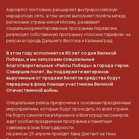
ПРОЕКТЕ
Аэрофлот постоянно расширяет внутрироссийскую
VICTORYDAY80.RU
маршрутную сеть, в том числе выполняет полёты между
регионами страны минуя Москву, развивает
социальноориентированные программы перевозки,
реализует собственную программу «плоских тарифов» на
рейсах в города Дальнего Востока и Калининград.
В этом году исполняется 80 лет со дня Великой
Победы, и мы запускаем специальные
благотворительные «Рейсы Победы» в города-герои.
Совершив полет, Вы поддержите ветеранов:
вырученные от продажи билетов средства будут
переданы в фонд помощи участникам Великой
Отечественной войны.
Специальные рейсы приурочены к основным праздничным
мероприятиям, которые будут проходить по всей стране.
На борту самолетов в Мурманск и Волгоград пассажиров
NGKMOSCOW@YANDEX.RU
ждет особая праздничная программа и памятные
сувениры в знак благодарности.
+7 (925) 007-33-07
На рейсах 25 апреля пройдет Авиа Диктант на тему