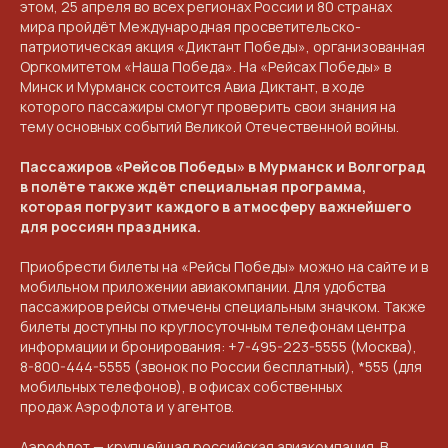
этом, 25 апреля во всех регионах России и 80 странах
мира пройдёт Международная просветительско-
патриотическая акция «Диктант Победы», организованная
Оргкомитетом «Наша Победа». На «Рейсах Победы» в
Минск и Мурманск состоится Авиа Диктант, в ходе
которого пассажиры смогут проверить свои знания на
тему основных событий Великой Отечественной войны.
Пассажиров «Рейсов Победы» в Мурманск и Волгоград
в полёте также ждёт специальная программа,
которая погрузит каждого в атмосферу важнейшего
для россиян праздника.
Приобрести билеты на «Рейсы Победы» можно на
сайте
и в
мобильном приложении авиакомпании. Для удобства
пассажиров рейсы отмечены специальным значком. Также
билеты доступны по круглосуточным телефонам центра
информации и бронирования:
+7-495-223-5555
(Москва),
8-800-444-5555
(звонок по России бесплатный),
*555
(для
мобильных телефонов),
в офисах собственных
продаж
Аэрофлота и у агентов.
Аэрофлот — крупнейшая российская авиакомпания. В