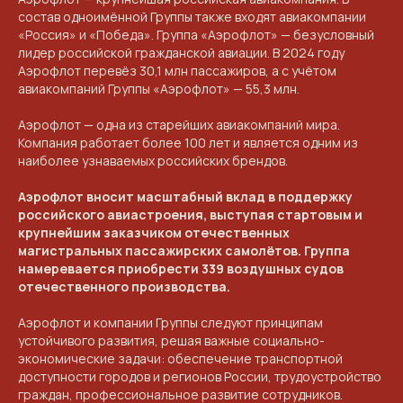
состав одноимённой Группы также входят авиакомпании
«Россия» и «Победа». Группа «Аэрофлот» — безусловный
лидер российской гражданской авиации. В 2024 году
Аэрофлот перевёз 30,1 млн пассажиров, а с учётом
авиакомпаний Группы «Аэрофлот» — 55,3 млн.
Аэрофлот — одна из старейших авиакомпаний мира.
Компания работает более 100 лет и является одним из
наиболее узнаваемых российских брендов.
Аэрофлот вносит масштабный вклад в поддержку
российского авиастроения, выступая стартовым и
крупнейшим заказчиком отечественных
магистральных пассажирских самолётов. Группа
намеревается приобрести 339 воздушных судов
отечественного производства.
КОНТАКТЫ
Аэрофлот и компании Группы следуют принципам
ПРИГЛАШАЕМ ВАС
устойчивого развития, решая важные социально-
экономические задачи: обеспечение транспортной
ПРИНЯТЬ УЧАСТИЕ В
доступности городов и регионов России, трудоустройство
граждан, профессиональное развитие сотрудников.