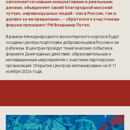
наполняется новыми инициативами и реальными
делами, объединяет своей благородной миссией
чутких, неравнодушных людей - как в России, так и·
далеко за ее пределами», – обратился к участникам
форума президент РФ
Владимир Путин
.
В рамках Международного волонтерского корпуса будут
созданы Центры подготовки добровольцев в России и за
рубежом. В центрах пройдут тематические события в
формате Дней единых действий, образовательные и
мотивационные мероприятия с участием партнерских
организаций. Открытие Центров запланировано на 9-11
ноября 2024 года.