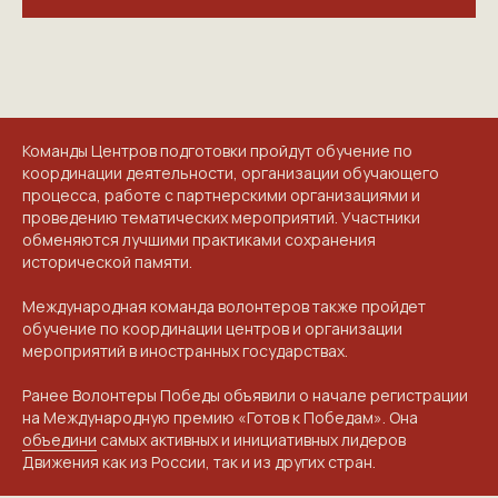
Команды Центров подготовки пройдут обучение по
координации деятельности, организации обучающего
процесса, работе с партнерскими организациями и
проведению тематических мероприятий. Участники
NGKMOSCOW@YANDEX.RU
обменяются лучшими практиками сохранения
исторической памяти.
+7 (925) 007-33-07
Международная команда волонтеров также пройдет
обучение по координации центров и организации
мероприятий в иностранных государствах.
Ранее Волонтеры Победы объявили о начале регистрации
на Международную премию «Готов к Победам». Она
объедини
самых активных и инициативных лидеров
Движения как из России, так и из других стран.